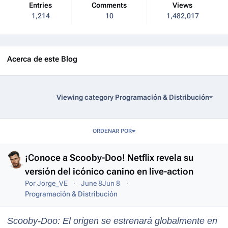
Entries
Comments
Views
1,214
10
1,482,017
Acerca de este Blog
Viewing category Programación & Distribución
Entries in this blog
ORDENAR POR
¡Conoce a Scooby-Doo! Netflix revela su
versión del icónico canino en live-action
Por
Jorge_VE
June 8
Jun 8
Programación & Distribución
Scooby-Doo: El origen se estrenará globalmente en