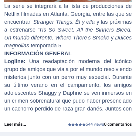
La serie se integrará a la lista de producciones de
Netflix filmadas en Atlanta, Georgia, entre las que se
encuentran
Stranger Things, Él y ella
y las próximas
a estrenarse
'Tis So Sweet, All the Sinners Bleed,
Un mundo diferente, Where There's Smoke
y
Dulces
magnolias
temporada 5
.
INFORMACIÓN GENERAL
Logline:
Una readaptación moderna del icónico
grupo de amigos que viaja por el mundo resolviendo
misterios junto con un perro muy especial. Durante
su último verano en el campamento, los amigos
adolescentes Shaggy y Daphne se ven inmersos en
un crimen sobrenatural que pudo haber presenciado
un cachorro perdido de raza gran danés. Juntos con
una pragmática científica de pueblo, Vilma, y el
apuesto chico nuevo, Fred, se proponen resolver el
Leer más...
644 views
0 comentarios
inquietante enigma que pronto amenaza con revelar