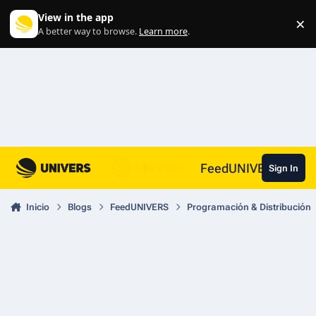
Skip to content
View in the app
×
Di
A better way to browse.
Learn more
.
FeedUNIVERS
Sign In
Inicio
Blogs
FeedUNIVERS
Programación & Distribución