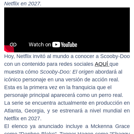
Netflix en 2027.
Hoy, Netflix invitó al mundo a conocer a Scooby-Doo
con un contenido para redes sociales
AQUÍ
que
muestra cómo
Scooby-Doo: El origen
abordará al
icónico personaje en una versión de acción real.
Esta es la primera vez en la franquicia que el
personaje principal aparecerá como un perro real.
La serie se encuentra actualmente en producción en
Atlanta, Georgia, y se estrenará a nivel mundial en
Netflix en 2027.
El elenco ya anunciado incluye a Mckenna Grace
como "Daphne Blake", Tanner Hagen como "Shaggy