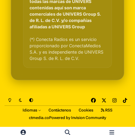
todas las marcas de UNIVERS
contenidas aquí son marca
comerciales de UNIVERS Group S.
de R. L. de C.V. y/o compañías
afiliadas a UNIVERS Group
(*) Conecta Radios es un servicio
proporcionado por ConectaMedios
S.A. y es independiente de UNIVERS
Group S. de R. L. de C.V.
Light Mode
Dark Mode
System Preference
f
x
i
t
a
n
i
Idiomas
Contáctenos
Cookies
RSS
c
s
k
ctmedia.co
Powered by
Invision Community
e
t
t
b
a
o
o
g
k