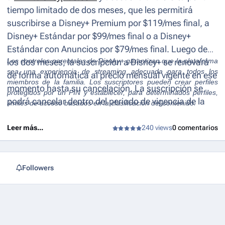
tiempo limitado de dos meses, que les permitirá
suscribirse a Disney+ Premium por $119/mes final, a
Disney+ Estándar por $99/mes final o a Disney+
Estándar con Anuncios por $79/mes final. Luego de
Los controles parentales de Disney+ garantizan que la plataforma
los dos meses, la suscripción a Disney+ se renovará
sea una experiencia de streaming adecuada para todos los
de forma automática al precio mensual vigente en ese
miembros de la familia. Los suscriptores pueden crear perfiles
momento hasta su cancelación. La suscripción se
protegidos por un PIN y establecer, para determinados perfiles,
podrá cancelar dentro del periodo de vigencia de la
límites de acceso basados en la clasificación del contenido.
promoción.
Leer más...
240 views
0 comentarios
Followers