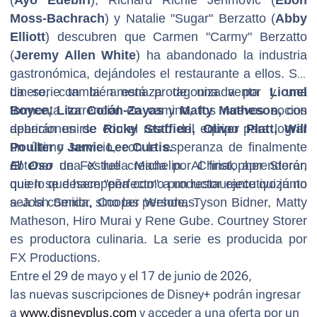
Moss-Bachrach
) y Natalie "Sugar" Berzatto (
Abby
Elliott
) descubren que Carmen "Carmy" Berzatto
(
Jeremy Allen White
) ha abandonado la industria
gastronómica, dejándoles el restaurante a ellos. Sin
dinero, con la amenaza de una venta y una
La serie también está protagonizada por
Lionel
tormenta torrencial en camino, los nuevos socios
Boyce, Liza Colón-Zayas
y
Matty Matheson,
con
deberán unirse con el resto del equipo para lograr
apariciones de
Ricky Staffieri, Oliver Platt, Will
un último servicio, con la esperanza de finalmente
Poulter
y
Jamie Lee Curtis.
obtener una estrella Michelin. Al final, aprenderán
El Oso
de FX fue creada por Christopher Storer,
que lo que hace "perfecto" a un restaurante quizá no
quien se desempeña como productor ejecutivo junto
sea la comida, sino las personas.
a Josh Senior, Cooper Wehde, Tyson Bidner, Matty
Matheson, Hiro Murai y Rene Gube. Courtney Storer
es productora culinaria. La serie es producida por
FX Productions.
Entre el 29 de mayo y el 17 de junio de 2026,
las nuevas suscripciones de Disney+ podrán ingresar
a
www.disneyplus.com
y acceder a una oferta por un