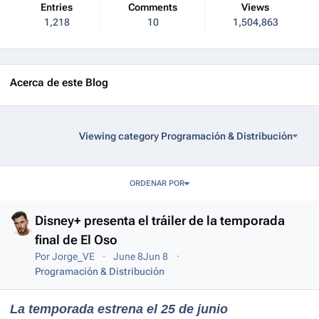
Entries
Comments
Views
1,218
10
1,504,863
Acerca de este Blog
Viewing category Programación & Distribución
Entries in this blog
ORDENAR POR
Disney+ presenta el tráiler de la temporada
final de El Oso
Por
Jorge_VE
June 8
Jun 8
Programación & Distribución
La temporada estrena el 25 de junio