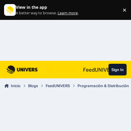
Skip to content
View in the app
×
Di
A better way to browse.
Learn more
.
FeedUNIVERS
Sign In
Inicio
Blogs
FeedUNIVERS
Programación & Distribución