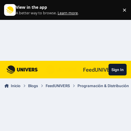
Skip to content
View in the app
×
Di
A better way to browse.
Learn more
.
FeedUNIVERS
Sign In
Inicio
Blogs
FeedUNIVERS
Programación & Distribución