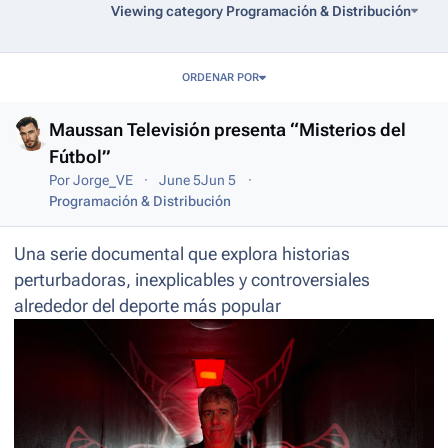
Viewing category Programación & Distribución
Entries in this blog
ORDENAR POR
Maussan Televisión presenta “Misterios del
Fútbol”
Por
Jorge_VE
June 5
Jun 5
Programación & Distribución
Una serie documental que explora historias
perturbadoras, inexplicables y controversiales
alrededor del deporte más popular