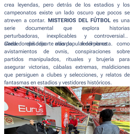
crea leyendas, pero detrás de los estadios y los
campeonatos existe un lado oscuro que pocos se
atreven a contar.
MISTERIOS DEL FÚTBOL
es una
serie documental que explora historias
perturbadoras, inexplicables y controversiales
alrededor del deporte más popular del planeta.
Cada episodio aborda fenómenos como
avistamientos de ovnis, conspiraciones sobre
partidos manipulados, rituales y brujería para
asegurar victorias, cábalas extremas, maldiciones
que persiguen a clubes y selecciones, y relatos de
fantasmas en estadios y vestidores históricos.