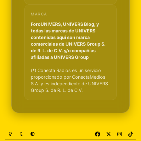
MARCA
ForoUNIVERS, UNIVERS Blog, y
todas las marcas de UNIVERS
contenidas aquí son marca
comerciales de UNIVERS Group S.
de R. L. de C.V. y/o compañías
afiliadas a UNIVERS Group
(*) Conecta Radios es un servicio
proporcionado por ConectaMedios
S.A. y es independiente de UNIVERS
Group S. de R. L. de C.V.
Light Mode
Dark Mode
System Preference
f
x
i
t
a
n
i