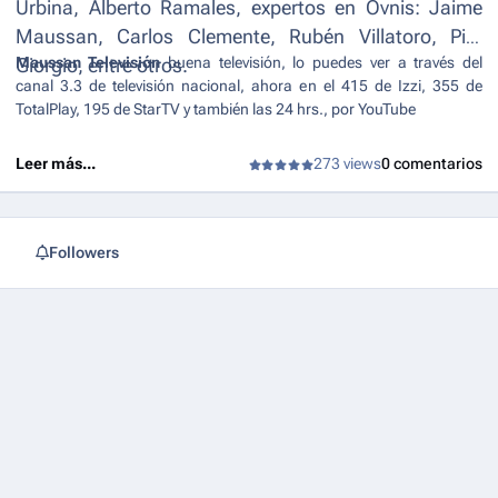
Urbina, Alberto Ramales, expertos en Ovnis: Jaime
Maussan, Carlos Clemente, Rubén Villatoro, Pier
Maussan Televisión
buena televisión, lo puedes ver a través del
Giorgio, entre otros.
canal 3.3 de televisión nacional, ahora en el 415 de Izzi, 355 de
TotalPlay, 195 de StarTV y también las 24 hrs., por YouTube
Leer más...
273 views
0 comentarios
Followers