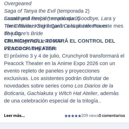
Overgeared
Saga of Tanya the Evil
(temporada 2)
Sasaki and Peeps
Crunchyroll también reveló que
(temporada 2)
Goodbye, Lara
y
The Oblivious Saint Can't Contain Her Power
Tomb Raider King
llegarán a la plataforma este mes
The Ogre's Bride
de julio.
The Villager of Level 999
CRUNCHYROLL TOMARÁ EL CONTROL DEL
Victoria of Many Faces
PEACOCK THEATER
El próximo 3 y 4 de julio, Crunchyroll transformará el
Peacock Theater en la Anime Expo 2026 con un
evento repleto de paneles y proyecciones
exclusivas. Los asistentes podrán disfrutar de
novedades sobre series como
Los Diarios de la
Boticaria
,
Gachiakuta
y
Witch Hat Atelier
, además
de una celebración especial de la trilogía
cinematográfica de
Demon Slayer: Kimetsu no
Yaiba Castillo Infinito
con la participación del elenco
Leer más...
209 views
0 comentarios
y adelantos de ufotable. El programa también