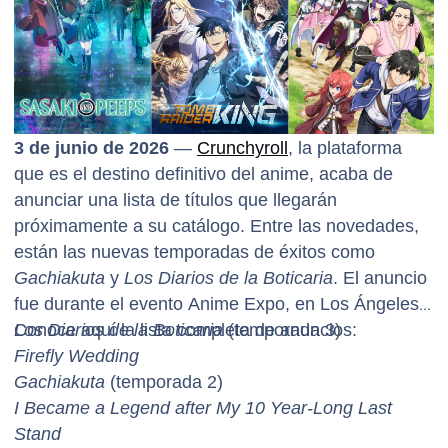
3 de junio de 2026
—
Crunchyroll
, la plataforma
que es el destino definitivo del anime, acaba de
anunciar una lista de títulos que llegarán
próximamente a su catálogo. Entre las novedades,
están las nuevas temporadas de éxitos como
Gachiakuta
y
Los Diarios de la Boticaria
. El anuncio
fue durante el evento Anime Expo, en Los Ángeles.
Conoce aquí la lista completa de anuncios:
Los Diarios de la Boticaria
(temporada 3)
Firefly Wedding
Gachiakuta
(temporada 2)
I Became a Legend after My 10 Year-Long Last
Stand