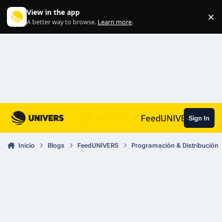
Skip to content
View in the app
×
Di
A better way to browse.
Learn more
.
FeedUNIVERS
Sign In
Inicio
Blogs
FeedUNIVERS
Programación & Distribución