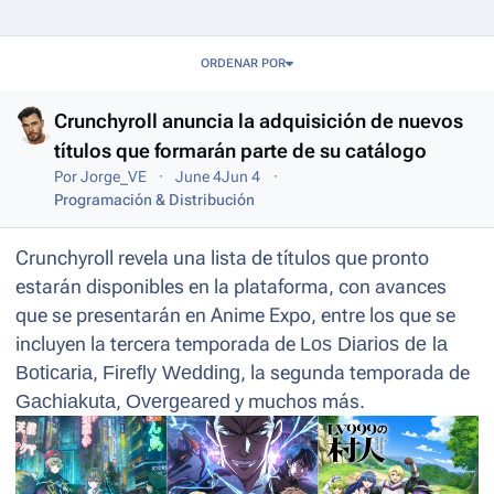
Entries in this blog
ORDENAR POR
Crunchyroll anuncia la adquisición de nuevos
títulos que formarán parte de su catálogo
Por
Jorge_VE
June 4
Jun 4
Programación & Distribución
Crunchyroll revela una lista de títulos que pronto
estarán disponibles en la plataforma, con avances
que se presentarán en Anime Expo, entre los que se
incluyen la tercera temporada de
Los Diarios de la
Boticaria
,
Firefly Wedding
, la segunda temporada de
Gachiakuta
,
Overgeared
y muchos más.