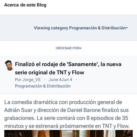
Acerca de este Blog
Viewing category Programación & Distribución
Entries in this blog
ORDENAR POR
Finalizó el rodaje de 'Sanamente', la nueva
serie original de TNT y Flow
Por
Jorge_VE
June 4
Jun 4
Programación & Distribución
La comedia dramática con producción general de
Adrián Suar y dirección de Daniel Barone finalizó sus
grabaciones. La serie contará con 8 episodios de 35
minutos y se estrenará próximamente en TNT y Flow.