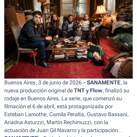
Buenos Aires, 3 de junio de 2026 –
SANAMENTE
, la
nueva producción original de
TNT y Flow
, finalizó su
rodaje en Buenos Aires. La serie, que comenzó su
filmación el 6 de abril, está protagonizada por
Esteban Lamothe, Camila Peralta, Gustavo Bassani,
Ariadna Asturzzi, Martín Rechimuzzi, con la
actuación de Juan Gil Navarro y la participación