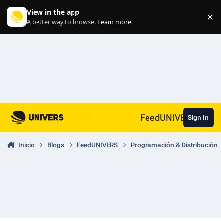
Skip to content
View in the app
×
Di
A better way to browse.
Learn more
.
FeedUNIVERS
Sign In
Inicio
Blogs
FeedUNIVERS
Programación & Distribución