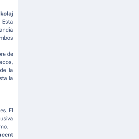
kolaj
. Esta
mandía
 ambos
bre de
iados,
de la
sta la
es. El
lusiva
smo.
ncent