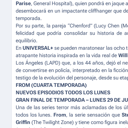
Parise
,
General Hospital
), quien pondrá en jaque 
desembocará en un impactante cliffhanger que dej
temporada.
Por su parte, la pareja “Chenford” (Lucy Chen {Mel
felicidad que podría consolidar su historia de
equilibrio.
En
UNIVERSAL+
se pueden maratonear las ocho te
atrapante historia inspirada en la vida real de
Wil
Los Ángeles (LAPD) que, a los 44 años, dejó el n
de convertirse en policía, interpretado en la ficció
testigo de la evolución del personaje, desde su et
FROM (CUARTA TEMPORADA)
NUEVOS EPISODIOS TODOS LOS LUNES
GRAN FINAL DE TEMPORADA – LUNES 29 DE J
Una de las series terror más aclamadas de los ú
todos los lunes.
From
, la serie sensación que
St
Griffin
(
The Twilight Zone
) y tiene como figura inel