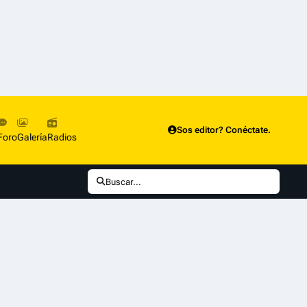
Sos editor? Conéctate.
Foro
Galería
Radios
Buscar...