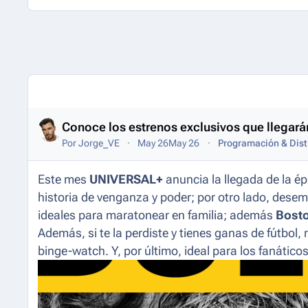
Entries in this blog
Conoce los estrenos exclusivos que llegará
Por
Jorge_VE
May 26
May 26
Programación & Dist
Este mes
UNIVERSAL+
anuncia la llegada de la é
historia de venganza y poder; por otro lado, dese
ideales para maratonear en familia; además
Bosto
Además, si te la perdiste y tienes ganas de fútbol, 
binge-watch
. Y, por último, ideal para los fanátic