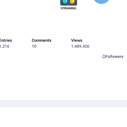
Entries
Comments
Views
1,216
10
1,489,426
Followers