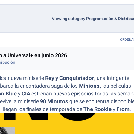
Viewing category Programación & Distribu
ORDENA
n a Universal+ en junio 2026
ribución
pica nueva miniserie
Rey y Conquistador
, una intrigante
mbarca la encantadora saga de los
Minions
, las películas
n Blue
y
CIA
estrenan nuevos episodios todas las seman
revive la miniserie
90 Minutos
que se encuentra disponibl
os, llegan los finales de temporada de
The Rookie
y
From
.