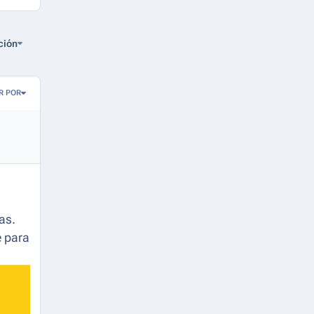
ción
R POR
as.
e para