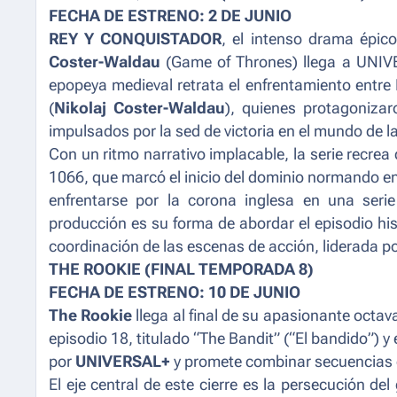
FECHA DE ESTRENO: 2 DE JUNIO
REY Y CONQUISTADOR
, el intenso drama épic
Coster-Waldau
(
Game of Thrones
) llega a UNIV
epopeya medieval retrata el enfrentamiento entre
(
Nikolaj Coster-Waldau
), quienes protagonizar
impulsados por la sed de victoria en el mundo de 
Con un ritmo narrativo implacable, la serie recrea
1066, que marcó el inicio del dominio normando en 
enfrentarse por la corona inglesa en una serie
producción es su forma de abordar el episodio his
coordinación de las escenas de acción, liderada p
THE ROOKIE (FINAL TEMPORADA 8)
FECHA DE ESTRENO: 10 DE JUNIO
The Rookie
llega al final de su apasionante oct
episodio 18, titulado “The Bandit” (“El bandido”) y 
por
UNIVERSAL+
y promete combinar secuencias 
El eje central de este cierre es la persecución de