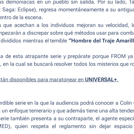
ias demoníacas en un pueblo sin salida. Por su lado, T
t Saga: Eclipse
), regresa momentáneamente a su antigua
entro de la escena.
 que acechan a los individuos mejoran su velocidad, l
 empezarán a discrepar sobre qué métodos usar para comba
divididos mientras el temible
“Hombre del Traje Amaril
ada de esta atrapante serie y prepárate porque FROM ya
, en la cual se buscará resolver todos los misterios que 
stán disponibles para maratonear en
UNIVERSAL+
.
rdible serie en la que la audiencia podrá conocer a Colin
ca un enfoque temerario y que además tiene una alta tende
serie también presenta a su contraparte, el agente especi
MED
), quien respeta el reglamento sin dejar espacio