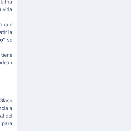
abitha
 vida
o que
tir la
lo”
se
 tiene
rodean
 Glass
ncia a
al del
 para