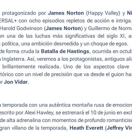
o protagonizado por
James Norton
(
Happy Valley
) y
Ni
ERSAL+ con ocho episodios repletos de acción e intriga
 Harold Godwinson (
James Norton
) y Guillermo de Nor
on una de las luchas más significativas del siglo XI,
la política, una ambición desmedida y un choque de egos.
 de forma cruda la
Batalla de Hastings
, ocurrida en octu
Inglaterra. Así, veremos a los protagonistas, antiguos al
 brillantemente realizada. Uno de los aspectos clave 
tórico con un nivel de precisión que va desde el guion ha
or
Jon Vidar
.
ava temporada con una auténtica montaña rusa de emocion
escrito por Alexi Hawley, se estrenará el 10 de junio en exc
de alta adrenalina con momentos de profundo romantici
l gran villano de la temporada,
Heath Everett
(
Jeffrey Vi