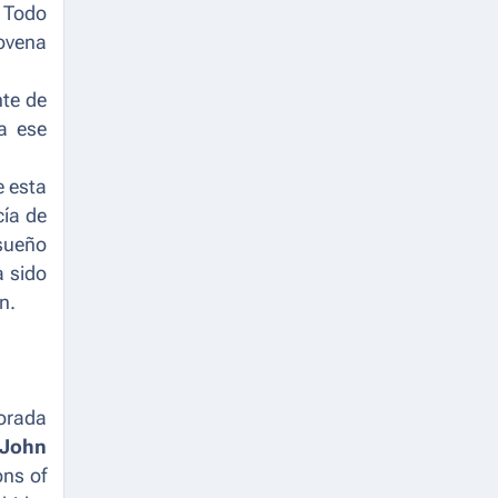
. Todo
novena
nte de
a ese
e esta
cía de
 sueño
a sido
n.
porada
John
ons of