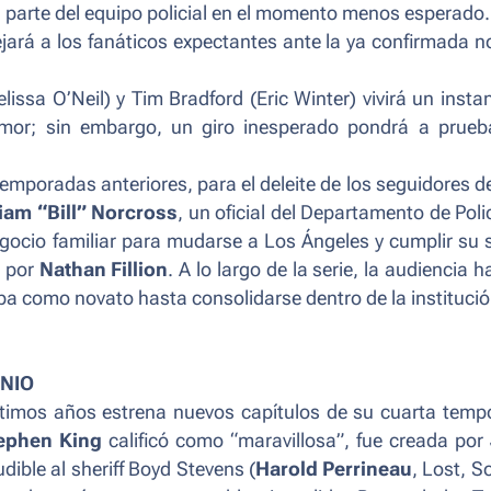
a parte del equipo policial en el momento menos esperado
ará a los fanáticos expectantes ante la ya confirmada 
issa O’Neil) y Tim Bradford (Eric Winter) vivirá un insta
 amor; sin embargo, un giro inesperado pondrá a prueb
mporadas anteriores, para el deleite de los seguidores d
liam “Bill” Norcross
, un oficial del Departamento de Poli
egocio familiar para mudarse a Los Ángeles y cumplir su
n por
Nathan Fillion
. A lo largo de la serie, la audiencia h
apa como novato hasta consolidarse dentro de la institució
UNIO
ltimos años estrena nuevos capítulos de su cuarta tem
ephen King
calificó como “maravillosa”, fue creada por
udible al sheriff Boyd Stevens (
Harold Perrineau
,
Lost, S