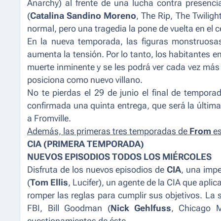
Anarchy
) al frente de una lucha contra presenc
(
Catalina Sandino Moreno
,
The Rip, The Twiligh
normal, pero una tragedia la pone de vuelta en el c
En la nueva temporada, las figuras monstruosas
aumenta la tensión. Por lo tanto, los habitantes
muerte inminente y se les podrá ver cada vez más 
posiciona como nuevo villano.
No te pierdas el 29 de junio el final de tempor
confirmada una quinta entrega, que será la última
a Fromville.
Además, las primeras tres temporadas de
From
e
CIA (PRIMERA TEMPORADA)
NUEVOS EPISODIOS TODOS LOS MIÉRCOLES
Disfruta de los nuevos episodios de
CIA
, una impe
(
Tom Ellis
,
Lucifer
), un agente de la CIA que apli
romper las reglas para cumplir sus objetivos. La 
FBI, Bill Goodman (
Nick Gehlfuss
,
Chicago 
cuestionamientos de éste.