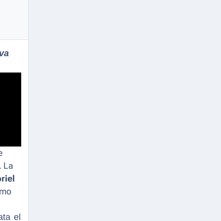
iva
e
. La
riel
mo
ata el