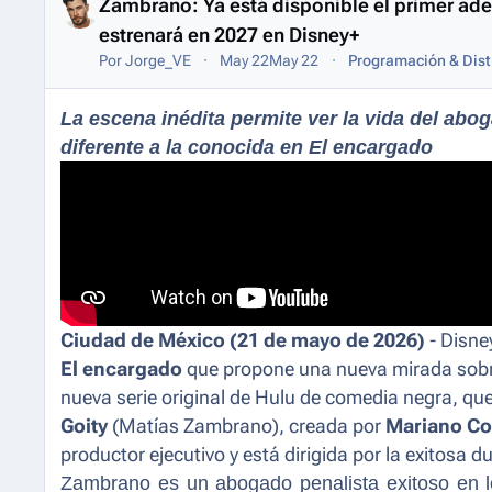
Zambrano: Ya está disponible el primer adel
estrenará en 2027 en Disney+
Por
Jorge_VE
May 22
May 22
Programación & Dist
La escena inédita permite ver la vida del ab
diferente a la conocida en El encargado
Ciudad de México (21 de mayo de 2026)
- Disne
El encargado
que propone una nueva mirada sobr
nueva serie original de Hulu de comedia negra, qu
Goity
(Matías Zambrano), creada por
Mariano C
productor ejecutivo y está dirigida por la exitosa d
Zambrano es un abogado penalista exitoso en lo p