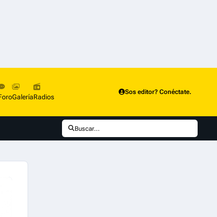
Sos editor? Conéctate.
Foro
Galería
Radios
Buscar...