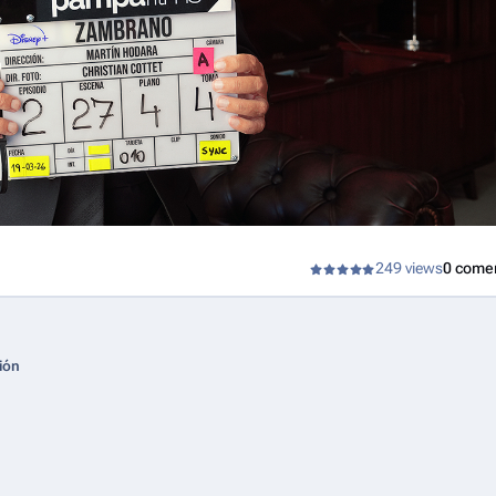
249 views
0 come
ión