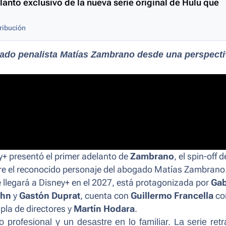
anto exclusivo de la nueva serie original de Hulu que
ribución
ogado penalista Matías Zambrano desde una perspect
y+ presentó el primer adelanto de
Zambrano
, el
spin-off
d
e el reconocido personaje del abogado Matías Zambrano
e llegará a Disney+ en el 2027, está protagonizada por
Gab
ohn
y
Gastón Duprat
, cuenta con
Guillermo Francella
co
upla de directores y
Martín Hodara
.
rofesional y un desastre en lo familiar. La serie retr