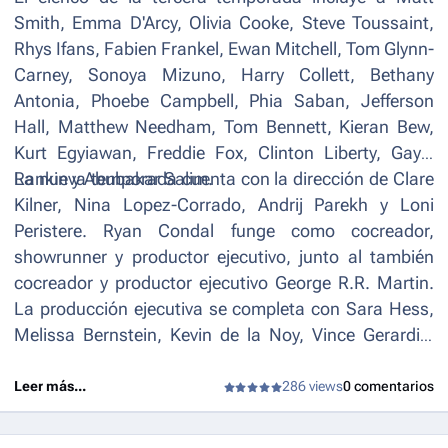
Smith, Emma D'Arcy, Olivia Cooke, Steve Toussaint,
Rhys Ifans, Fabien Frankel, Ewan Mitchell, Tom Glynn-
Carney, Sonoya Mizuno, Harry Collett, Bethany
Antonia, Phoebe Campbell, Phia Saban, Jefferson
Hall, Matthew Needham, Tom Bennett, Kieran Bew,
Kurt Egyiawan, Freddie Fox, Clinton Liberty, Gayle
Rankin y Abubakar Salim.
La nueva temporada cuenta con la dirección de Clare
Kilner, Nina Lopez-Corrado, Andrij Parekh y Loni
Peristere. Ryan Condal funge como cocreador,
showrunner y productor ejecutivo, junto al también
cocreador y productor ejecutivo George R.R. Martin.
La producción ejecutiva se completa con Sara Hess,
Melissa Bernstein, Kevin de la Noy, Vince Gerardis,
David Hancock y Philippa Goslett.
Leer más...
286 views
0 comentarios