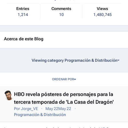
Entries
Comments
Views
1,214
10
1,480,745
Acerca de este Blog
Viewing category Programación & Distribución
Entries in this blog
ORDENAR POR
HBO revela pósteres de personajes para la
tercera temporada de 'La Casa del Dragón'
Por
Jorge_VE
May 22
May 22
Programación & Distribución