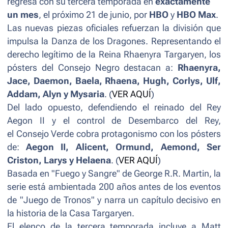
regresa con su tercera temporada en
exactamente
un mes
, el próximo 21 de junio, por
HBO
y
HBO Max
.
Las nuevas piezas oficiales refuerzan la división que
impulsa la Danza de los Dragones. Representando el
derecho legítimo de la Reina Rhaenyra Targaryen, los
pósters del Consejo Negro destacan a:
Rhaenyra,
Jace, Daemon, Baela, Rhaena, Hugh, Corlys, Ulf,
Addam, Alyn y Mysaria
. (
VER AQUÍ
)
Del lado opuesto, defendiendo el reinado del Rey
Aegon II y el control de Desembarco del Rey,
el Consejo Verde cobra protagonismo con los pósters
de:
Aegon II, Alicent, Ormund, Aemond, Ser
Criston, Larys y Helaena
. (
VER AQUÍ
)
Basada en "Fuego y Sangre" de George R.R. Martin, la
serie está ambientada 200 años antes de los eventos
de "Juego de Tronos" y narra un capítulo decisivo en
la historia de la Casa Targaryen.
El elenco de la tercera temporada incluye a Matt