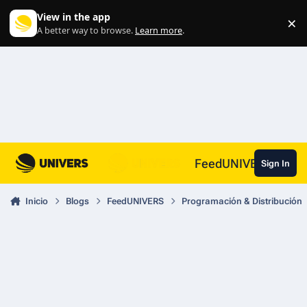
Skip to content
View in the app
×
Di
A better way to browse.
Learn more
.
FeedUNIVERS
Sign In
Inicio
Blogs
FeedUNIVERS
Programación & Distribución