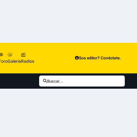
Sos editor? Conéctate.
Foro
Galería
Radios
Buscar...