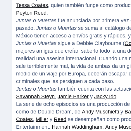
Tessa Coates
, quien también funge como product
Peyton Reed
.
Juntas o Muertas
fue anunciada por primera vez 
pasado.
Juntas o Muertas
se suma al catálogo 
México tienen acceso a envíos gratis y rápidos,
Juntas o Muertas
sigue a Debbie Claybourne (
Oc
mejores amigas que creían saberlo todo la una d
realidad una asesina internacional. Cuando una m
sale terriblemente mal, la vida de ambas da un gir
medio de un viaje por Europa, deberán escapar d
criminales que las persiguen a cada paso.
Juntas o Muertas
también cuenta con las actuac
Savannah Steyn
,
Jamie Parker
y
Jacky Ido
.
La
serie de ocho episodios es una producción
de
como de Double Dream, de
Andy Muschietti
y
Ba
Coates
,
Miller
y
Reed
se desempeñan como produc
Entertainment;
Hannah Waddingham
;
Andy Musch