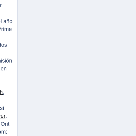
r
l año
Prime
 dos
isión
 en
h
,
sí
cer
.
Orit
am;