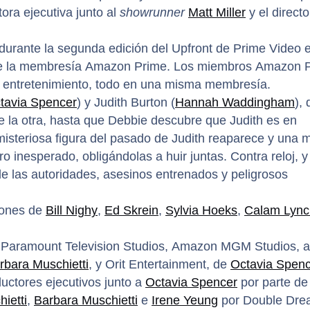
ora ejecutiva junto al
showrunner
Matt Miller
y el directo
durante la segunda edición del Upfront de Prime Video e
de la membresía Amazon Prime. Los miembros Amazon 
 y entretenimiento, todo en una misma membresía.
tavia Spencer
) y Judith Burton (
Hannah Waddingham
),
e la otra, hasta que Debbie descubre que Judith es en
isteriosa figura del pasado de Judith reaparece y una m
o inesperado, obligándolas a huir juntas. Contra reloj, y
e las autoridades, asesinos entrenados y peligrosos
iones de
Bill Nighy
,
Ed Skrein
,
Sylvia Hoeks
,
Calam Lync
 Paramount Television Studios, Amazon MGM Studios, a
rbara Muschietti
, y Orit Entertainment, de
Octavia Spen
tores ejecutivos junto a
Octavia Spencer
por parte de 
ietti
,
Barbara Muschietti
e
Irene Yeung
por Double Dre