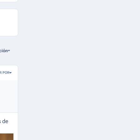
ción
R POR
s de