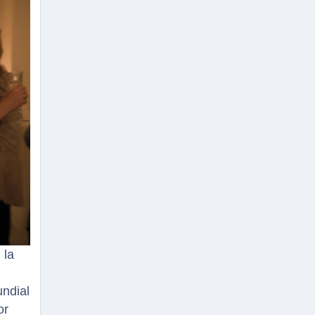
, la
undial
or