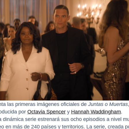
nta las primeras imágenes oficiales de
Juntas o Muertas
roducida por
Octavia Spencer
y
Hannah Waddingham
.
 dinámica serie estrenará sus ocho episodios a nivel m
eo en más de 240 países y territorios. La serie, creada p