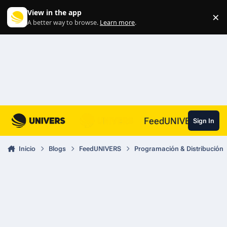
Skip to content
View in the app
×
Di
A better way to browse.
Learn more
.
FeedUNIVERS
Sign In
Inicio
Blogs
FeedUNIVERS
Programación & Distribución