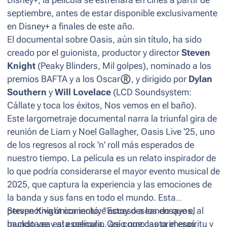
septiembre, antes de estar disponible exclusivamente
en Disney+ a finales de este año.
El documental sobre Oasis, aún sin título, ha sido
creado por el guionista, productor y director
Steven
Knight
(
Peaky Blinders
,
Mil golpes)
, nominado a los
premios BAFTA y a los Oscar
®
, y dirigido por
Dylan
Southern
y
Will Lovelace
(
LCD Soundsystem:
Cállate y toca los éxitos
,
Nos vemos en el baño
).
Este largometraje documental narra la triunfal gira de
reunión de Liam y Noel Gallagher,
Oasis Live '25
, uno
de los regresos al rock 'n' roll más esperados de
nuestro tiempo. La película es un relato inspirador de
lo que podría considerarse el mayor evento musical de
2025, que captura la experiencia y las emociones de
la banda y sus fans en todo el mundo. Esta
perspectiva única incluye acceso a los ensayos, al
Steven Knight comentó: "Estoy deseando que el
backstage
mundo vea esta película. Creo que capta el espíritu y
y al escenario, así como las primeras