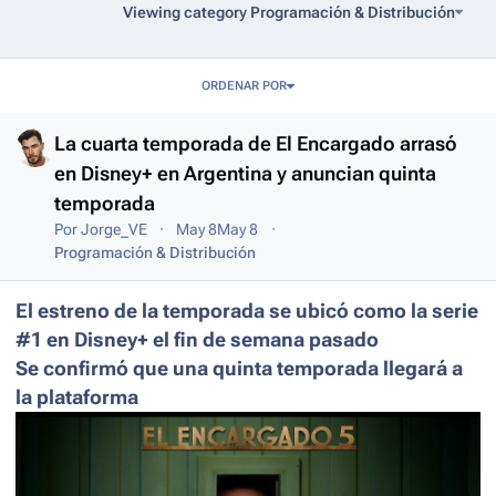
Viewing category Programación & Distribución
Entries in this blog
ORDENAR POR
La cuarta temporada de El Encargado arrasó
en Disney+ en Argentina y anuncian quinta
temporada
Por
Jorge_VE
May 8
May 8
Programación & Distribución
El estreno de la temporada se ubicó como la serie
#1 en Disney+ el fin de semana pasado
Se confirmó que una quinta temporada llegará a
la plataforma