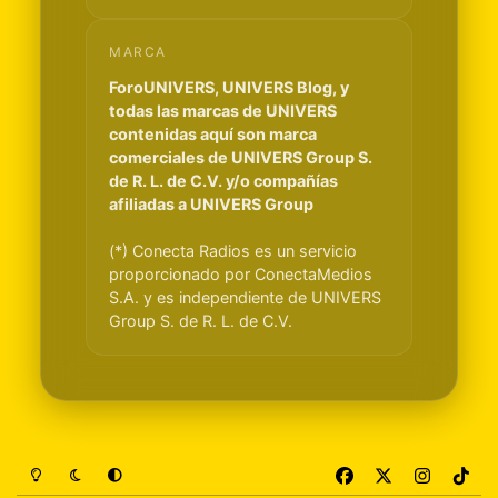
MARCA
ForoUNIVERS, UNIVERS Blog, y
todas las marcas de UNIVERS
contenidas aquí son marca
comerciales de UNIVERS Group S.
de R. L. de C.V. y/o compañías
afiliadas a UNIVERS Group
(*) Conecta Radios es un servicio
proporcionado por ConectaMedios
S.A. y es independiente de UNIVERS
Group S. de R. L. de C.V.
Light Mode
Dark Mode
System Preference
f
x
i
t
a
n
i