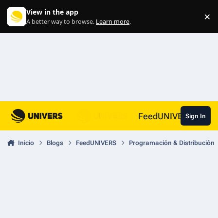
Skip to content
View in the app
×
Di
A better way to browse.
Learn more
.
FeedUNIVERS
Sign In
Inicio
Blogs
FeedUNIVERS
Programación & Distribución