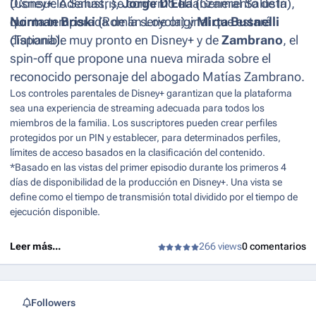
(Consuelo Salustri),
Disney+. Además, se confirmó el lanzamiento de la
Jorge D'Elía
(General Salustri),
Norman Briski
quinta temporada de la serie original que estará
(Román Loyola) y
Mirta Busnelli
(Tatiana).
disponible muy pronto en Disney+ y de
Zambrano
, el
spin-off
que propone una nueva mirada sobre el
reconocido personaje del abogado Matías Zambrano.
Los controles parentales de Disney+ garantizan que la plataforma
sea una experiencia de streaming adecuada para todos los
miembros de la familia. Los suscriptores pueden crear perfiles
protegidos por un PIN y establecer, para determinados perfiles,
límites de acceso basados en la clasificación del contenido.
*Basado en las vistas del primer episodio durante los primeros 4
días de disponibilidad de la producción en Disney+. Una vista se
define como el tiempo de transmisión total dividido por el tiempo de
ejecución disponible.
Leer más...
266 views
0 comentarios
Followers