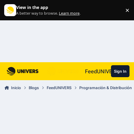
Skip to content
View in the app
×
Di
A better way to browse.
Learn more
.
FeedUNIVERS
Sign In
Inicio
Blogs
FeedUNIVERS
Programación & Distribución