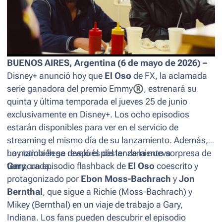
BUENOS AIRES, Argentina (6 de mayo de 2026) –
Disney+ anunció hoy que
El Oso
de FX, la aclamada
serie ganadora del premio Emmy
®
, estrenará su
quinta y última temporada el jueves 25 de junio
exclusivamente en Disney+. Los ocho episodios
estarán disponibles para ver en el servicio de
streaming
el mismo día de su lanzamiento. Además,
hoy también se reveló el póster de la nueva
La noticia llega después del lanzamiento sorpresa de
temporada.
Gary
, un episodio flashback de
El Oso
coescrito y
protagonizado por
Ebon Moss-Bachrach
y
Jon
Bernthal
, que sigue a Richie (Moss-Bachrach) y
Mikey (Bernthal) en un viaje de trabajo a Gary,
Indiana. Los fans pueden descubrir el episodio