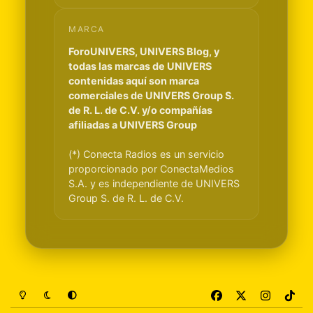
MARCA
ForoUNIVERS, UNIVERS Blog, y
todas las marcas de UNIVERS
contenidas aquí son marca
comerciales de UNIVERS Group S.
de R. L. de C.V. y/o compañías
afiliadas a UNIVERS Group
(*) Conecta Radios es un servicio
proporcionado por ConectaMedios
S.A. y es independiente de UNIVERS
Group S. de R. L. de C.V.
Light Mode
Dark Mode
System Preference
f
x
i
t
a
n
i