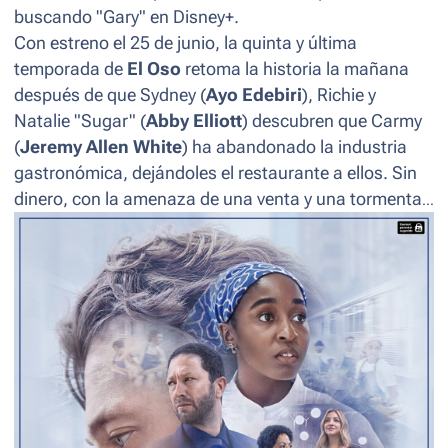
buscando "Gary" en Disney+.
Con estreno el 25 de junio, la quinta y última
temporada de
El Oso
retoma la historia la mañana
después de que Sydney (
Ayo Edebiri
), Richie y
Natalie "Sugar" (
Abby Elliott
) descubren que Carmy
(
Jeremy Allen White
) ha abandonado la industria
gastronómica, dejándoles el restaurante a ellos. Sin
dinero, con la amenaza de una venta y una tormenta
torrencial en camino, los nuevos socios deberán
unirse con el resto del equipo para lograr un último
servicio, con la esperanza de finalmente obtener una
estrella Michelin. Al final, aprenderán que lo que hace
"perfecto" a un restaurante quizá no sea la comida,
sino las personas.