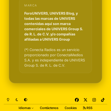
MARCA
ForoUNIVERS, UNIVERS Blog, y
todas las marcas de UNIVERS
contenidas aquí son marca
comerciales de UNIVERS Group S.
de R. L. de C.V. y/o compañías
afiliadas a UNIVERS Group
(*) Conecta Radios es un servicio
proporcionado por ConectaMedios
S.A. y es independiente de UNIVERS
Group S. de R. L. de C.V.
Light Mode
Dark Mode
System Preference
f
x
i
t
a
n
i
Idiomas
Contáctenos
Cookies
RSS
c
s
k