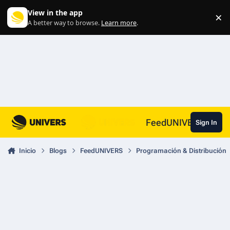
Skip to content
View in the app
×
Di
A better way to browse.
Learn more
.
FeedUNIVERS
Sign In
Inicio
Blogs
FeedUNIVERS
Programación & Distribución