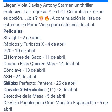
Llegan Viola Davis y Antony Starr en un thriller
explosivo. Lali regresa. Y en LOL Colombia reírse no
es opción… ¿o sí?
🍿
🔥
. A continuación la lista de
estrenos en Prime Video para este mes de abril.
Películas
Straight - 2 de abril
Rápidos y Furiosos X - 4 de abril
G20 - 10 de abril
El Hombre del Saco - 11 de abril
Cuando Ellas Quieren Más - 14 de abril
Cónclave - 18 de abril
ASH - 24 de abril
El Robo Perfecto: Pantera - 25 de abril
Series
Corina - 30 de abril
Cazador de Demonios (T1) - 3 de abril
Detective de la Mesa - 5 de abril
De Viejo Pueblerino a Gran Maestro Espadachín - 5 de
abril