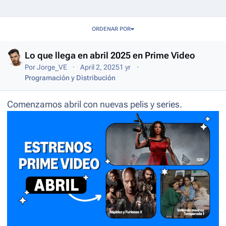
Entries in this blog
ORDENAR POR
Lo que llega en abril 2025 en Prime Video
Por
Jorge_VE
April 2, 2025
1 yr
Programación y Distribución
Comenzamos abril con nuevas pelis y series.