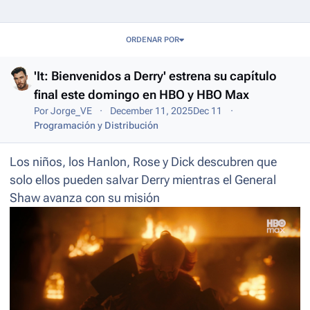
Entries in this blog
ORDENAR POR
'It: Bienvenidos a Derry' estrena su capítulo
final este domingo en HBO y HBO Max
Por
Jorge_VE
December 11, 2025
Dec 11
Programación y Distribución
Los niños, los Hanlon, Rose y Dick descubren que
solo ellos pueden salvar Derry mientras el General
Shaw avanza con su misión