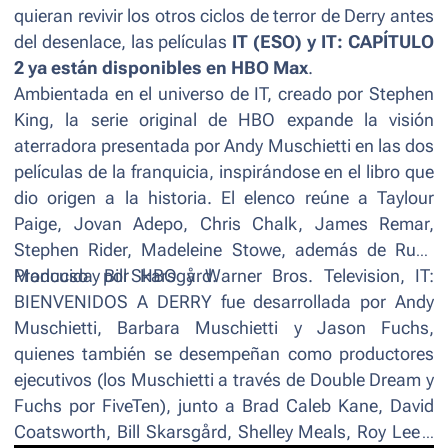
quieran revivir los otros ciclos de terror de Derry antes
del desenlace, las películas
IT (ESO) y IT: CAPÍTULO
2 ya están disponibles en HBO Max
.
Ambientada en el universo de IT, creado por Stephen
King, la serie original de HBO expande la visión
aterradora presentada por Andy Muschietti en las dos
películas de la franquicia, inspirándose en el libro que
dio origen a la historia. El elenco reúne a Taylour
Paige, Jovan Adepo, Chris Chalk, James Remar,
Stephen Rider, Madeleine Stowe, además de Rudy
Mancuso y Bill Skarsgård.
Producida por HBO y Warner Bros. Television, IT:
BIENVENIDOS A DERRY fue desarrollada por Andy
Muschietti, Barbara Muschietti y Jason Fuchs,
quienes también se desempeñan como productores
ejecutivos (los Muschietti a través de Double Dream y
Fuchs por FiveTen), junto a Brad Caleb Kane, David
Coatsworth, Bill Skarsgård, Shelley Meals, Roy Lee y