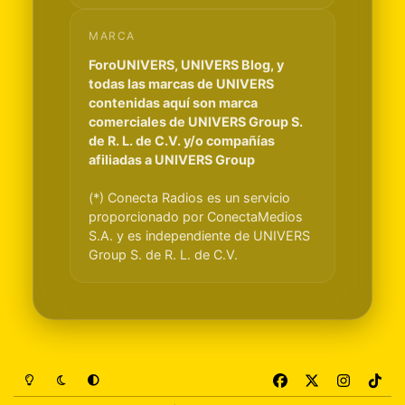
MARCA
ForoUNIVERS, UNIVERS Blog, y
todas las marcas de UNIVERS
contenidas aquí son marca
comerciales de UNIVERS Group S.
de R. L. de C.V. y/o compañías
afiliadas a UNIVERS Group
(*) Conecta Radios es un servicio
proporcionado por ConectaMedios
S.A. y es independiente de UNIVERS
Group S. de R. L. de C.V.
Light Mode
Dark Mode
System Preference
f
x
i
t
a
n
i