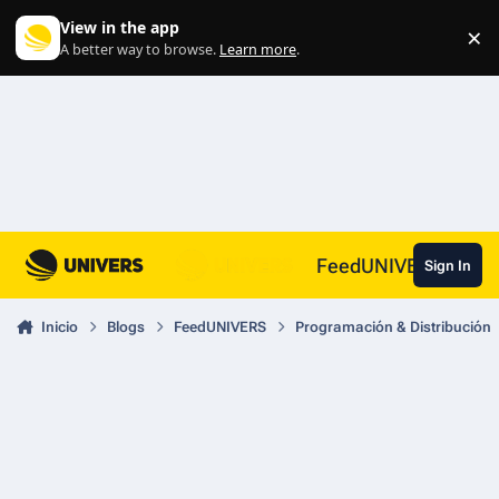
Skip to content
View in the app
×
Di
A better way to browse.
Learn more
.
FeedUNIVERS
Sign In
Inicio
Blogs
FeedUNIVERS
Programación & Distribución