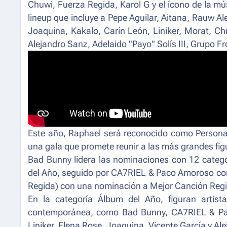
Chuwi, Fuerza Regida, Karol G y el ícono de la m
lineup que incluye a Pepe Aguilar, Aitana, Rauw Al
Joaquina, Kakalo, Carín León, Liniker, Morat, Ch
Alejandro Sanz, Adelaido "Payo" Solís III, Grupo F
Este año, Raphael será reconocido como Persona
una gala que promete reunir a las más grandes fig
Bad Bunny lidera las nominaciones con 12 categ
del Año
, seguido por CA7RIEL & Paco Amoroso con 
Regida) con una nominación a
Mejor Canción Reg
En la categoría Álbum del Año, figuran artista
contemporánea, como Bad Bunny, CA7RIEL & Paco
Liniker, Elena Rose, Joaquina, Vicente García y Ale