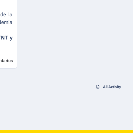
de la
ademia
TNT y
ntarios
All Activity