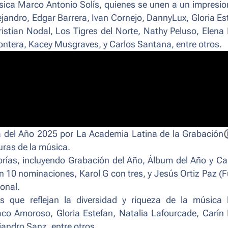
úsica Marco Antonio Solís, quienes se unen a un impresi
ejandro, Edgar Barrera, Ivan Cornejo, DannyLux, Gloria Es
ristian Nodal, Los Tigres del Norte, Nathy Peluso, Elena
rontera, Kacey Musgraves, y Carlos Santana, entre otros.
 del Año 2025 por La Academia Latina de la Grabación
uras de la música.
orías, incluyendo
Grabación del Año
,
Álbum del Año
y
Ca
10 nominaciones, Karol G con tres, y Jesús Ortiz Paz (
ional
.
s que reflejan la diversidad y riqueza de la música l
 Amoroso, Gloria Estefan, Natalia Lafourcade, Carín 
jandro Sanz, entre otros.