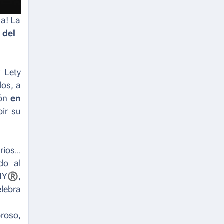
na! La
 del
 Lety
dos, a
ión
en
bir su
rios y
do al
MY
®
,
elebra
oroso,