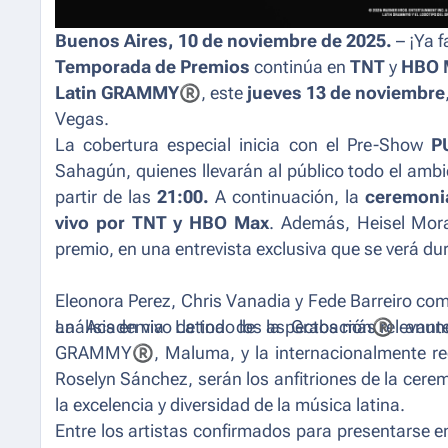
Buenos Aires, 10 de noviembre de 2025.
– ¡Ya f
Temporada de Premios
continúa en
TNT
y
HBO 
Latin GRAMMY
®
, este
jueves 13 de noviembre
Vegas.
La cobertura especial inicia con el Pre-Show
P
Sahagún, quienes llevarán al público todo el ambi
partir de las
21:00.
A continuación, la
ceremoni
vivo por TNT y HBO Max
. Además, Heisel Mora
premio, en una entrevista exclusiva que se verá du
Eleonora Perez, Chris Vanadia y Fede Barreiro co
análisis en vivo de todo los aspectos más relevant
La Academia Latina de la Grabación
®
anunc
GRAMMY
®
, Maluma, y la internacionalmente 
Roselyn Sánchez, serán los anfitriones de la cer
la excelencia y diversidad de la música latina.
Entre los artistas confirmados para presentarse