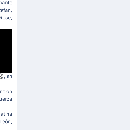
onante
tefan,
 Rose,
®
, en
nción
Fuerza
atina
León,