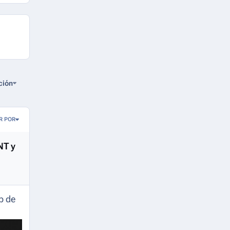
ción
R POR
NT y
p de