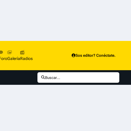
Sos editor? Conéctate.
Foro
Galería
Radios
Buscar...