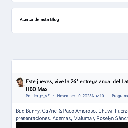
Acerca de este Blog
Entries in this blog
Este jueves, vive la 26ª entrega anual del
HBO Max
Por
Jorge_VE
November 10, 2025
Nov 10
Programa
Bad Bunny, Ca7riel & Paco Amoroso, Chuwi, Fuerza
presentaciones. Además, Maluma y Roselyn Sánche