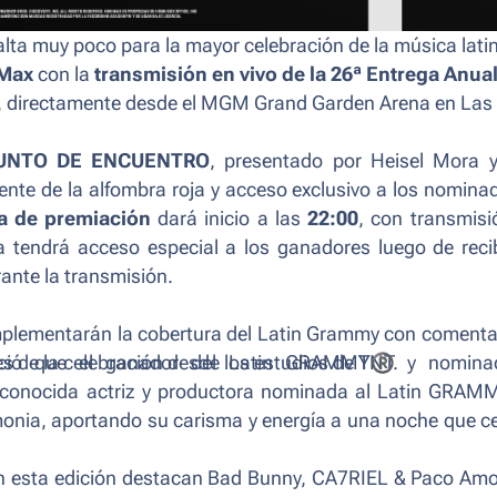
alta muy poco para la mayor celebración de la música lati
Max
con la
transmisión en vivo de la 26ª Entrega Anual
, directamente desde el MGM Grand Garden Arena en Las
UNTO DE ENCUENTRO
, presentado por Heisel Mora y
ente de la alfombra roja y acceso exclusivo a los nomina
a de premiación
dará inicio a las
22:00
, con transmis
 tendrá acceso especial a los ganadores luego de reci
rante la transmisión.
mplementarán la cobertura del Latin Grammy con comenta
es de la celebración desde los estudios de TNT.
ió que el ganador del Latin GRAMMY
®
y nomina
reconocida actriz y productora nominada al Latin GRAM
emonia, aportando su carisma y energía a una noche que c
 en esta edición destacan Bad Bunny, CA7RIEL & Paco Am