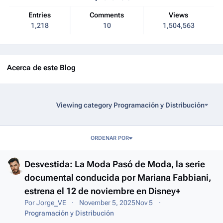
Entries
Comments
Views
1,218
10
1,504,563
Acerca de este Blog
Viewing category Programación y Distribución
Entries in this blog
ORDENAR POR
Desvestida: La Moda Pasó de Moda, la serie
documental conducida por Mariana Fabbiani,
estrena el 12 de noviembre en Disney+
Por
Jorge_VE
November 5, 2025
Nov 5
Programación y Distribución