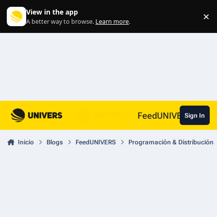
Skip to content
View in the app
×
Di
A better way to browse.
Learn more
.
FeedUNIVERS
Sign In
Inicio
Blogs
FeedUNIVERS
Programación & Distribución