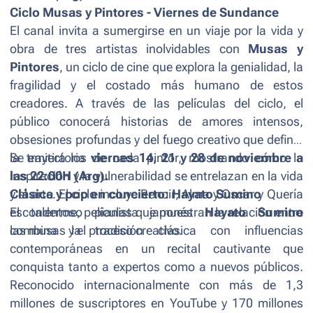
Ciclo
Musas y Pintores - Viernes de Sundance
El canal invita a sumergirse en un viaje por la vida y
obra de tres artistas inolvidables con
Musas y
Pintores
, un ciclo de cine que explora la genialidad, la
fragilidad y el costado más humano de estos
creadores. A través de las películas del ciclo, el
público conocerá historias de amores intensos,
obsesiones profundas y del fuego creativo que definió
la trayectoria de cada pintor, mostrando cómo la
Se emitirá los
viernes 14, 21 y 28 de noviembre a
inspiración y la vulnerabilidad se entrelazan en la vida
las 22:00H (Arg).
y el arte. El ciclo incluye
Clásica y pop en concierto:
Renoir
Hayato Sumino
,
Alma y Oscar
y
Quería
esconderme
El talentoso pianista japonés
, películas que muestran la relación entre
Hayato Sumino
las musas y el proceso creativo.
combina la tradición clásica con influencias
contemporáneas en un recital cautivante que
conquista tanto a expertos como a nuevos públicos.
Reconocido internacionalmente con más de 1,3
millones de suscriptores en YouTube y 170 millones