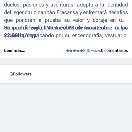
duelos, pasiones y aventuras, adoptará la identidad
del legendario capitán Fracassa y enfrentará desafíos
que pondrán a prueba su valor y coraje en una
Francia del siglo XVII. La obra combina teatro, magia
Se podrá ver el viernes 28 de noviembre a las
y poesía, destacando por su escenografía, vestuario,
22:00H (Arg).
fotografía y música.
Leer más...
806 views
0 comentarios
Followers