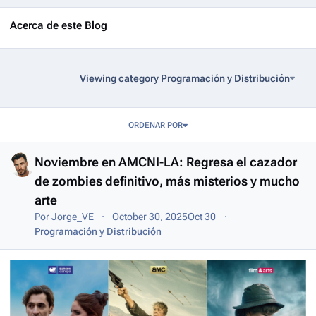
Acerca de este Blog
Viewing category Programación y Distribución
Entries in this blog
ORDENAR POR
Noviembre en AMCNI-LA: Regresa el cazador
de zombies definitivo, más misterios y mucho
arte
Por
Jorge_VE
October 30, 2025
Oct 30
Programación y Distribución