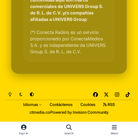
comerciales de UNIVERS Group S.
de R. L. de C.V. y/o compañías
afiliadas a UNIVERS Group
(*) Conecta Radios es un servicio
proporcionado por ConectaMedios
S.A. y es independiente de UNIVERS
Group S. de R. L. de C.V.
Light Mode
Dark Mode
System Preference
f
x
i
t
a
n
i
Idiomas
Contáctenos
Cookies
RSS
c
s
k
ctmedia.co
Powered by
Invision Community
e
t
t
b
a
o
o
g
k
Sign In
Search
Menu
o
r