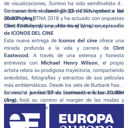
de visualizaciones, Sumino ha sido semifinalista del
Concurso Internacional Chopin 2021, ganador del
Se transmitirá el
domingo 23 de noviembre a las
Gran Premio PTNA 2018 y ha actuado con orquestas
20:00H (Arg).
como NHK Symphony y Hamburg Symphony.
Clint Eastwood, una vida en el cine
, un episodio
de ICONOS DEL CINE
Esta nueva entrega de
Iconos del cine
ofrece una
mirada profunda a la vida y carrera de
Clint
Eastwood
. A través de una extensa y honesta
entrevista con
Michael Henry Wilson
, el propio
artista relata su prodigiosa trayectoria, compartiendo
anécdotas, fotografías y extractos de sus películas
más emblemáticas. Desde los sets de Burbank hasta
su rancho en California, Eastwood reflexiona sobre
Estreno el
jueves 27 de noviembre a las 20:00H
cómo forjó su camino al margen de las modas y
(Arg).
utilizó su fama para sacar adelante proyectos únicos.