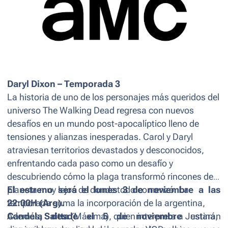
Daryl Dixon
– Temporada 3
La historia de uno de los personajes más queridos del
universo The Walking Dead regresa con nuevos
desafíos en un mundo post-apocalíptico lleno de
tensiones y alianzas inesperadas. Carol y Daryl
atraviesan territorios devastados y desconocidos,
enfrentando cada paso como un desafío y
descubriendo cómo la plaga transformó rincones del
planeta muy lejos de donde todo comenzó. La
El estreno será el lunes 3 de noviembre a las
temporada suma la incorporación de la argentina,
22:00H (Arg).
Candela Saitta
Además
, desde el 5 de noviembre
(Máxima), quien interpreta a Justina,
estarán