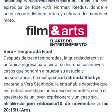
una inesperada aliada del cazador de zombies.
disponibles en exclusivo por VOD los nuevos
episodios de
Ride with Norman Reedus
, donde el
actor recorre distintas rutas y culturas del mundo en
moto.
Vera
- Temporada Final
Después de trece temporadas, la querida detective
británica regresa para cerrar su historia con nuevos
casos que pondrán a prueba su astucia y
perseverancia. La multipremiada
Brenda Blethyn
encarna a Vera Stanhope, la entrañable detective que
enfrentará investigaciones desconcertantes, como el
asesinato de un joven exprisionero y un caso sin
resolver de gran repercusión.
El estreno será el
lunes 10 de noviembre a las
20:15H (Arg).