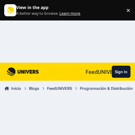
Skip to content
View in the app
×
Di
A better way to browse.
Learn more
.
FeedUNIVERS
Sign In
Inicio
Blogs
FeedUNIVERS
Programación & Distribución