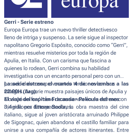
Gerri
- Serie estreno
Europa Europa trae un nuevo thriller detectivesco
lleno de intriga y suspenso. La serie sigue al inspector
napolitano Gregorio Espósito, conocido como “Gerri”,
mientras resuelve misterios por toda la región de
Apulia, en Italia. Con un carisma que fascina a
quienes lo rodean, Gerri combina su habilidad
investigativa con un encanto personal pero con un
pasado doloroso provocando tensiones con sus
La serie estrena el martes 4 de noviembre a las
colegas. La serie muestra paisajes únicos de Apulia y
22:00H (Arg).
alcanzó un fenómeno de audiencia en su estreno con
El viaje del capitán Fracassa
- Película del mes
3,4 millones de espectadores.
Dirigida por
Ettore Scola,
la obra maestra del cine
italiano, sigue al joven aristócrata arruinado Philippe
de Sigognac, quien abandona el castillo familiar para
unirse a una compañía de actores itinerantes. Entre