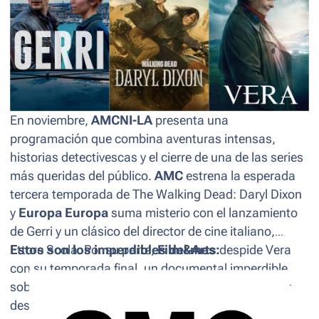
En noviembre,
AMCNI-LA
presenta una
programación que combina aventuras intensas,
historias detectivescas y el cierre de una de las series
más queridas del público.
AMC
estrena la esperada
tercera temporada de
The Walking Dead: Daryl Dixon
y
Europa Europa
suma misterio con el lanzamiento
de
Gerri
y un clásico del director de cine italiano,
Ettore Scola. Por su parte,
Estos son los imperdibles del mes:
Film&Arts
despide
Vera
con su temporada final, un documental imperdible
sobre Clint Eastwood, y más contenido para seguir
descubriendo el mundo del arte.