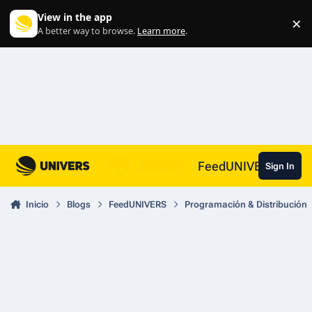
Skip to content
View in the app
×
Di
A better way to browse.
Learn more
.
FeedUNIVERS
Sign In
Inicio
Blogs
FeedUNIVERS
Programación & Distribución