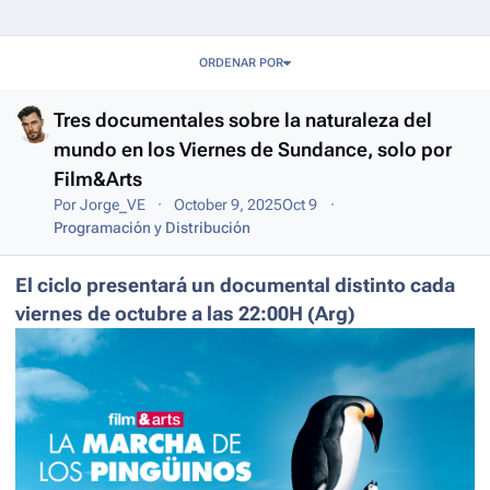
Entries in this blog
ORDENAR POR
Tres documentales sobre la naturaleza del
mundo en los Viernes de Sundance, solo por
Film&Arts
Por
Jorge_VE
October 9, 2025
Oct 9
Programación y Distribución
El ciclo presentará un documental distinto cada
viernes de octubre a las 22:00H (Arg)