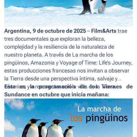
Argentina, 9 de octubre de 2025
–
Film&Arts
trae
tres documentales que exploran la belleza,
complejidad y la resiliencia de la naturaleza de
nuestro planeta. A través de
La marcha de los
pingüinos
,
Amazonia
y
Voyage of Time: Life’s Journey
,
estas producciones francesas nos invitan a observar
la Tierra desde una perspectiva íntima, salvaje y
cósmica, y a reconectar con la vida en la Tierra.
Esta es la programación de los Viernes de
Sundance en octubre que inicia mañana: