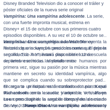
Disney Branded Television dio a conocer el tráiler y
póster oficiales de la nueva serie original
Vampirina: Una vampirina adolescente
. La serie,
con una fuerte impronta musical, estrena en
Disney+ el 15 de octubre con sus primeros cuatro
episodios disponibles. A su vez el 10 de octubre se
lanza la banda sonora original de Walt Disney
Vampirina: Una vampirina adolescente
cuenta la
Records que incluye 14 canciones nuevas. El primer
historia de una vampira preadolescente que deja la
sencillo
seguridad de Transilvania para asistir a una escuela
, “S-L-A-Y”
, estará disponible el 12 de
septiembre en todas las plataformas.
de artes escénicas. Viviendo entre humanos por
primera vez, sigue su pasión por la música mientras
mantiene en secreto su identidad vampírica, algo
que se complica cuando su sobreprotector padre
encarga a un fantasma demasiado entusiasta que
El reparto principal está conformado por
Kenzi
viva con ella en la escuela. Vampirina, o “Vee”, ya
Richardson
como la audaz y adorable Vee;
Jiwon
es un personaje de la saga de libros y de la serie de
Lee
como Sophie, la amable compañera de cuarto
Disney Jr.
de Vee;
Shaun Dixon
Vampirina: Una vampirina adolescente
como Elijah, misterioso y