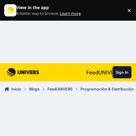
Skip to content
View in the app
×
Di
A better way to browse.
Learn more
.
FeedUNIVERS
Sign In
Inicio
Blogs
FeedUNIVERS
Programación & Distribución