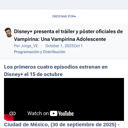
Entries in this blog
ORDENAR POR
Disney+ presenta el tráiler y póster oficiales de
Vampirina: Una Vampirina Adolescente
Por
Jorge_VE
October 1, 2025
Oct 1
Programación y Distribución
Los primeros cuatro episodios estrenan en
Disney+ el 15 de octubre
Ciudad de México, (30 de septiembre de 2025) -