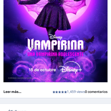
Los hechiceros más allá de Waverly Place
,
interpreta su personaje de esa serie, Billie, en un
místico episodio
crossover
.
Leer más...
1,459 views
0 comentarios