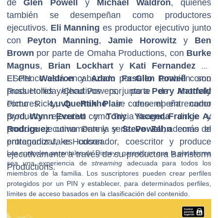
de
Glen Powell
y
Michael Waldron
, quienes
también se desempeñan como productores
ejecutivos.
Eli Manning
es productor ejecutivo junto
con
Peyton Manning
,
Jamie Horowitz
y
Ben
Brown
por parte de Omaha Productions, con
Burke
Magnus
,
Brian Lockhart
y
Kati Fernandez
de
ESPN.
El elenco está encabezado por
Waldron
y
Adam Fasullo
Glen Powell
también son
como
productores ejecutivos por parte de Anomaly
Russ Holliday/Chad Powers, junto a
Perry Mattfeld
Pictures.
como Ricky,
Luvh Rakhe
Quentin Plair
se desempeña como
como el entrenador
productor ejecutivo y
Byrd,
Wynn Everett
como Tricia Yeager,
Tony Yacenda
Frankie A.
dirige y
produce ejecutivamente la serie.
Rodriguez
como Danny y
Steve Zahn
Powell
, además de
como el
protagonizar, es cocreador, coescritor y produce
entrenador Jake Hudson.
Los controles parentales de Disney+ garantizan que la plataforma
ejecutivamente a través de su productora Barnstorm
sea una experiencia de
streaming
adecuada para todos los
Productions.
miembros de la familia. Los suscriptores pueden crear perfiles
protegidos por un PIN y establecer, para determinados perfiles,
límites de acceso basados en la clasificación del contenido.