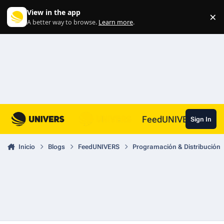
Skip to content
View in the app
×
Di
A better way to browse.
Learn more
.
FeedUNIVERS
Sign In
Inicio
Blogs
FeedUNIVERS
Programación & Distribución