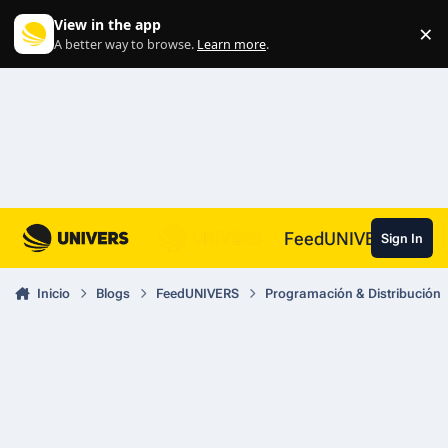
Skip to content
View in the app
×
Di
A better way to browse.
Learn more
.
FeedUNIVERS
Sign In
Inicio
Blogs
FeedUNIVERS
Programación & Distribución