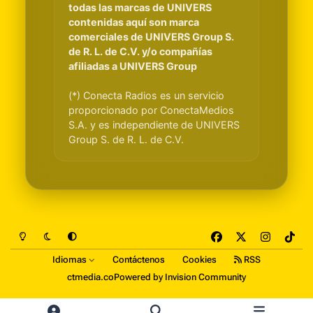
todas las marcas de UNIVERS
contenidas aquí son marca
comerciales de UNIVERS Group S.
de R. L. de C.V. y/o compañías
afiliadas a UNIVERS Group
(*) Conecta Radios es un servicio
proporcionado por ConectaMedios
S.A. y es independiente de UNIVERS
Group S. de R. L. de C.V.
Light Mode
Dark Mode
System Preference
f
x
i
t
a
n
i
Idiomas
Contáctenos
Cookies
RSS
c
s
k
ctmedia.co
Powered by
Invision Community
e
t
t
b
a
o