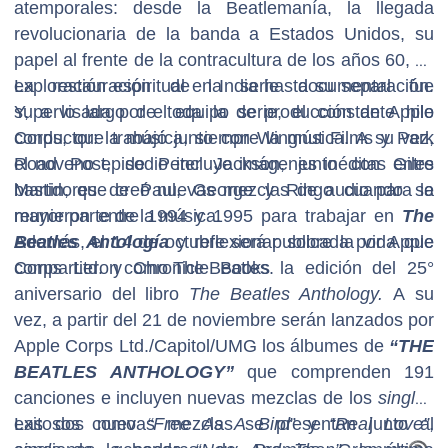
atemporales: desde la Beatlemanía, la llegada
revolucionaria de la banda a Estados Unidos, su
papel al frente de la contracultura de los años 60, su
exploración espiritual en India hasta su separación.
La restauración de la serie documental fue
Y, a lo largo de toda la serie, el constante hilo
supervisada por el equipo de producción de Apple
conductor: la música, siempre la música. A su vez,
Corps, que trabajó junto con Wingnut Films y Park
el noveno episodio incluye imágenes inéditas entre
Road Post, de Peter Jackson, junto con Giles
bastidores de Paul, George y Ringo cuando se
Martin, que creó nuevas mezclas de audio para la
reunieron entre 1994 y 1995 para trabajar en
mayor parte de la música.
The
Beatles Antología
Además, el 14 de octubre será publicada por Apple
y reflexionar sobre la vida que
compartieron como The Beatles.
Corps Ltd. y Chronicle Books la edición del 25°
aniversario del libro
The Beatles Anthology.
A su
vez, a partir del 21 de noviembre serán lanzados por
Apple Corps Ltd./Capitol/UMG los álbumes de
“THE
BEATLES ANTHOLOGY”
que comprenden 191
canciones e incluyen
nuevas mezclas de los
singles
exitosos como
Las dos nuevas mezclas se presentan junto al
“Free As A Bird
” y
“Real Love”
,