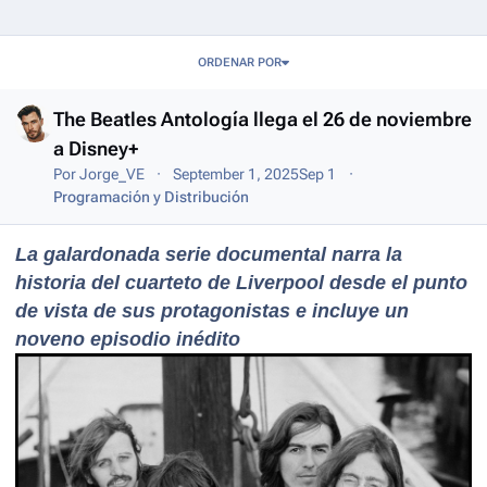
Entries in this blog
ORDENAR POR
The Beatles Antología llega el 26 de noviembre
a Disney+
Por
Jorge_VE
September 1, 2025
Sep 1
Programación y Distribución
La galardonada serie documental narra la
historia del cuarteto de Liverpool desde el punto
de vista de sus protagonistas e incluye un
noveno episodio inédito