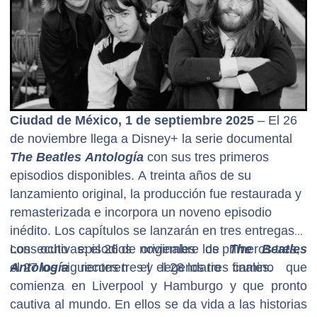
Ciudad de México, 1 de septiembre 2025
– El 26
de noviembre llega a Disney+ la serie documental
The Beatles Antología
con sus tres primeros
episodios disponibles. A treinta años de su
lanzamiento original, la producción fue restaurada y
remasterizada e incorpora un noveno episodio
inédito. Los capítulos se lanzarán en tres entregas
consecutivas: el 26 de noviembre los primeros tres,
Los ocho episodios originales de
The Beatles
el 27 los siguientes tres y el 28 los tres finales.
Antología
recorren el legendario camino que
comienza en Liverpool y Hamburgo y que pronto
cautiva al mundo. En ellos se da vida a las historias