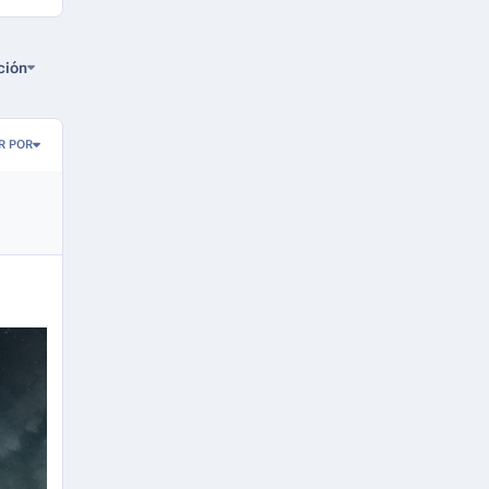
ción
R POR