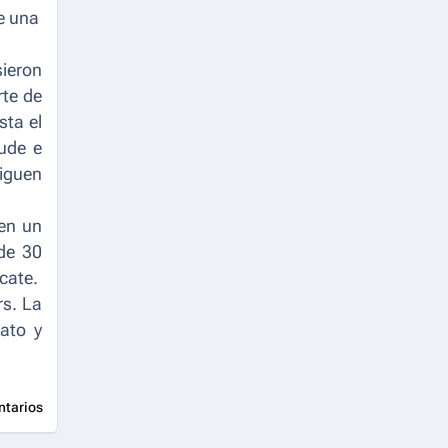
ce una
ieron
rte de
sta el
aude e
siguen
 en un
de 30
cate.
s. La
ato y
ntarios