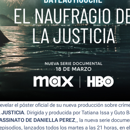
evelar el póster oficial de su nueva producción sobre crím
 JUSTICIA
. Dirigida y producida por Tatiana Issa y Guto B
ASSINATO DE DANIELLA PEREZ
,, la nueva serie docume
 episodios, lanzados todos los martes a las 21 horas, en el