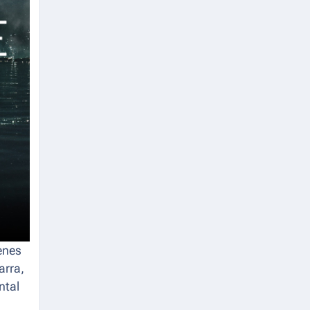
enes
arra,
ntal