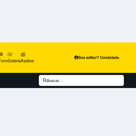
Sos editor? Conéctate.
Foro
Galería
Radios
Buscar...