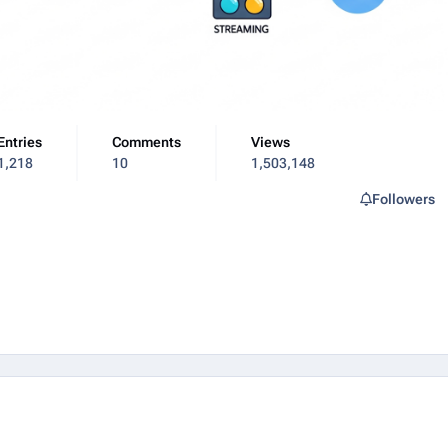
Entries
Comments
Views
1,218
10
1,503,148
Followers