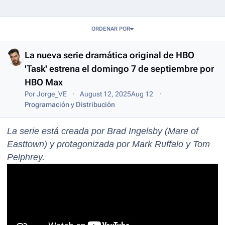
Entries in this blog
ORDENAR POR
La nueva serie dramática original de HBO
'Task' estrena el domingo 7 de septiembre por
HBO Max
Por
Jorge_VE
August 12, 2025
Aug 12
Programación y Distribución
La serie está creada por Brad Ingelsby (Mare of
Easttown) y protagonizada por Mark Ruffalo y Tom
Pelphrey.