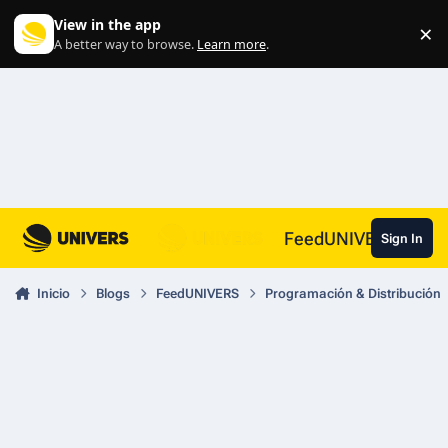
Skip to content
View in the app
×
Di
A better way to browse.
Learn more
.
FeedUNIVERS
Sign In
Inicio
Blogs
FeedUNIVERS
Programación & Distribución