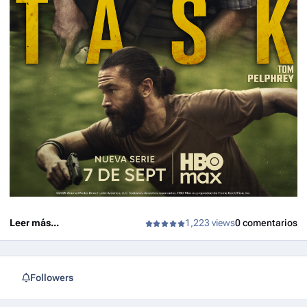
elenco Alison Oliver, Raúl Castillo, Silvia Dionicio,
Phoebe Fox y Martha Plimpton.
Es una serie del
creador/guionista/showrunner/productor ejecutivo
Brad Ingelsby. Director/productores ejecutivos
Jeremiah Zagar y Salli Richardson-Whitfield.
Productores ejecutivos Mark Roybal y Paul Lee para
wiip; Mark Ruffalo; David Crockett; Ron Schmidt.
Coproductores ejecutivos Nicole Jordan-Webber y
Jeremy Yaches para Public Record.
Leer más...
1,223 views
0 comentarios
Followers