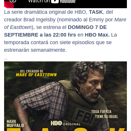
La serie dramática original de HBO,
TASK
, del
creador Brad Ingelsby (nominado al Emmy por
Mare
of Easttown
), se estrena el
DOMINGO 7 DE
SEPTIEMBRE a las 22:00 hrs
en
HBO Max.
La
temporada contará con siete episodios que se
estrenarán semanalmente.
TASK
está ambientada en los suburbios obreros de
Philadelphia, en donde un agente del FBI (Mark
Ruffalo) lidera un grupo de trabajo para poner fin a
una serie de robos violentos liderados por un
desprevenido padre de familia (Tom Pelphrey).
Está protagonizada por Mark Ruffalo, Tom Pelphrey,
Emilia Jones, Jamie McShane, Sam Keeley, Thuso
Mbedu, Fabien Frankel. También se suman al