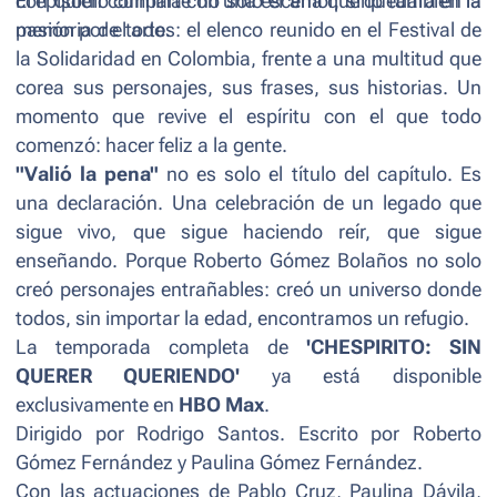
con quien comparte no solo el amor, sino también la
El episodio culmina con una escena que quedará en la
pasión por el arte.
memoria de todos: el elenco reunido en el Festival de
la Solidaridad en Colombia, frente a una multitud que
corea sus personajes, sus frases, sus historias. Un
momento que revive el espíritu con el que todo
comenzó: hacer feliz a la gente.
"Valió la pena"
no es solo el título del capítulo. Es
una declaración. Una celebración de un legado que
sigue vivo, que sigue haciendo reír, que sigue
enseñando. Porque Roberto Gómez Bolaños no solo
creó personajes entrañables: creó un universo donde
todos, sin importar la edad, encontramos un refugio.
La temporada completa de
'CHESPIRITO: SIN
QUERER QUERIENDO'
ya está disponible
exclusivamente en
HBO Max
.
Dirigido por Rodrigo Santos. Escrito por Roberto
Gómez Fernández y Paulina Gómez Fernández.
Con las actuaciones de Pablo Cruz, Paulina Dávila,