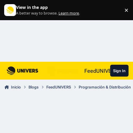
Skip to content
View in the app
×
Di
A better way to browse.
Learn more
.
FeedUNIVERS
Sign In
Inicio
Blogs
FeedUNIVERS
Programación & Distribución