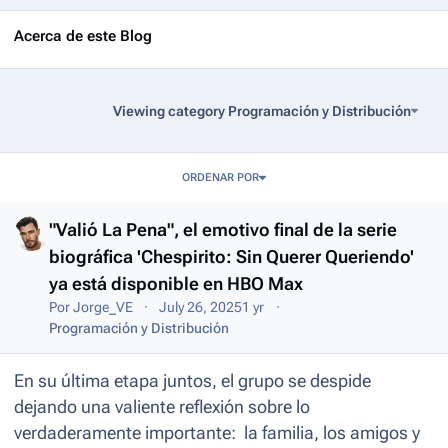
Acerca de este Blog
Viewing category Programación y Distribución
Entries in this blog
ORDENAR POR
"Valió La Pena", el emotivo final de la serie
biográfica 'Chespirito: Sin Querer Queriendo'
ya está disponible en HBO Max
Por
Jorge_VE
July 26, 2025
1 yr
Programación y Distribución
En su última etapa juntos, el grupo se despide
dejando una valiente reflexión sobre lo
verdaderamente importante: la familia, los amigos y