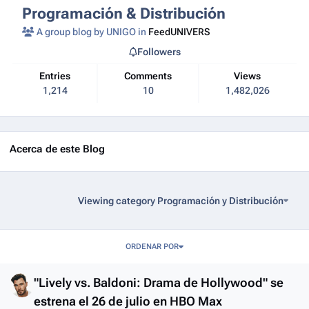
Programación & Distribución
A group blog by UNIGO in
FeedUNIVERS
Followers
Entries
Comments
Views
1,214
10
1,482,026
Acerca de este Blog
Viewing category Programación y Distribución
Entries in this blog
ORDENAR POR
"Lively vs. Baldoni: Drama de Hollywood" se
estrena el 26 de julio en HBO Max