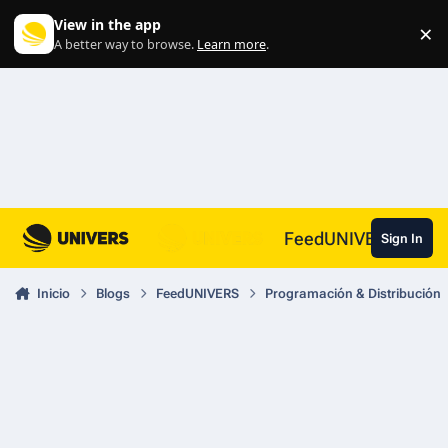
Skip to content
View in the app
×
Di
A better way to browse.
Learn more
.
FeedUNIVERS
Sign In
Inicio
Blogs
FeedUNIVERS
Programación & Distribución