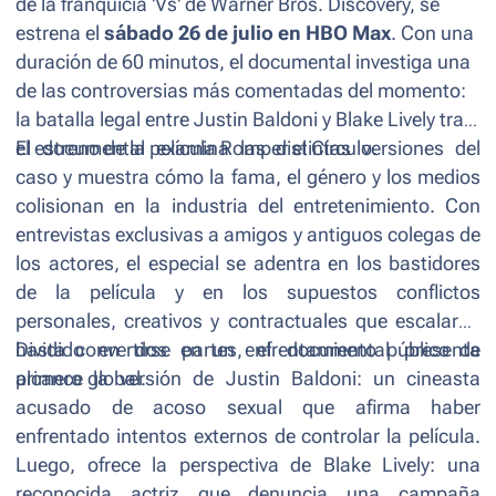
de la franquicia 'Vs' de Warner Bros. Discovery, se
estrena el
sábado 26 de julio en HBO Max
. Con una
duración de 60 minutos, el documental investiga una
de las controversias más comentadas del momento:
la batalla legal entre Justin Baldoni y Blake Lively tras
el estreno de la película
El documental examina las distintas versiones del
Romper el Círculo
.
caso y muestra cómo la fama, el género y los medios
colisionan en la industria del entretenimiento. Con
entrevistas exclusivas a amigos y antiguos colegas de
los actores, el especial se adentra en los bastidores
de la película y en los supuestos conflictos
personales, creativos y contractuales que escalaron
hasta convertirse en un enfrentamiento público de
Dividido en dos partes, el documental presenta
alcance global.
primero la versión de Justin Baldoni: un cineasta
acusado de acoso sexual que afirma haber
enfrentado intentos externos de controlar la película.
Luego, ofrece la perspectiva de Blake Lively: una
reconocida actriz que denuncia una campaña