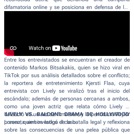
difamatoria online y se posiciona en defensa de las
mujeres en la industria.
Entre los entrevistados se encuentran el creador de
contenido Markos Bitsakakis, quien se hizo viral en
TikTok por sus análisis detallados sobre el conflicto;
la reportera de entretenimiento Kjersti Flaa, cuya
entrevista con Lively se viralizó tras el inicio del
escándalo; además de personas cercanas a ambos,
como una joven actriz que relata cómo Lively la
defendió en un set de filmación, y la periodista Taylor
'
LIVELY VS. BALDONI: DRAMA DE HOLLYWOOD
'
Lorenz, quien investigó el caso.
presenta ambos lados de la batalla legal y reflexiona
sobre las consecuencias de una pelea pública que