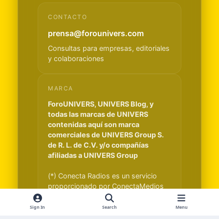
CONTACTO
prensa@forounivers.com
Consultas para empresas, editoriales
y colaboraciones
MARCA
ForoUNIVERS, UNIVERS Blog, y
todas las marcas de UNIVERS
contenidas aquí son marca
comerciales de UNIVERS Group S.
de R. L. de C.V. y/o compañías
afiliadas a UNIVERS Group
(*) Conecta Radios es un servicio
proporcionado por ConectaMedios
S.A. y es independiente de UNIVERS
Group S. de R. L. de C.V.
Sign In
Search
Menu