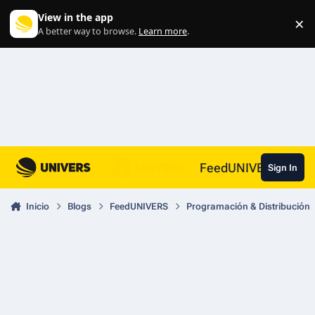
Skip to content
View in the app
×
Di
A better way to browse.
Learn more
.
FeedUNIVERS
Sign In
Inicio
Blogs
FeedUNIVERS
Programación & Distribución