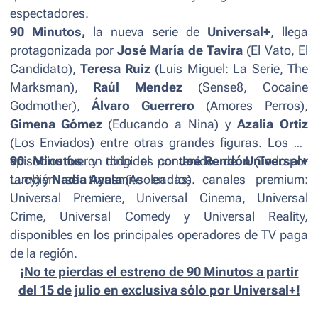
espectadores.
90 Minutos,
la nueva serie de
Universal+
, llega
protagonizada por
José María de Tavira
(
El Vato, El
Candidato)
,
Teresa Ruiz
(
Luis Miguel: La Serie, The
Marksman
),
Raúl Mendez
(
Sense8, Cocaine
Godmother
),
Álvaro Guerrero
(
Amores Perros),
Gimena Gómez
(
Educando a Nina
) y
Azalia Ortiz
(
Los Enviados
) entre otras grandes figuras. Los 10
episodios fueron dirigidos por
90 Minutos
y todo el contenido de
Joe Rendón
Universal+
(
Todo por
Lucy
también se transmite en los canales premium:
) y
Nadia Ayala
(
Asoleadas)
.
Universal Premiere, Universal Cinema, Universal
Crime, Universal Comedy y Universal Reality,
disponibles en los principales operadores de TV paga
de la región.
¡No te pierdas el estreno de 90 Minutos a partir
del 15 de julio en exclusiva sólo por Universal+!