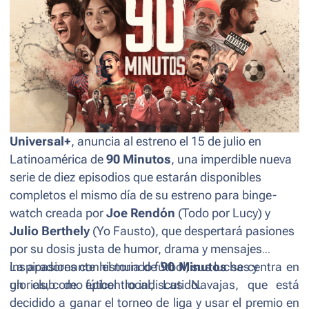
Universal+
, anuncia al estreno el 15 de julio en
Latinoamérica de
90 Minutos
, una imperdible nueva
serie de diez episodios que estarán disponibles
completos el mismo día de su estreno para
binge-
watch
creada por
Joe Rendón
(To
do por Lucy
) y
Julio Berthely
(
Yo Fausto
), que despertará pasiones
por su dosis justa de humor, drama y mensajes
inspiradores con el mundo fútbol, sus luchas y
La apasionante historia de
90 Minutos
se centra en
glorias, como epicentro indiscutido.
un club de fútbol local, Las Navajas, que está
decidido a ganar el torneo de liga y usar el premio en