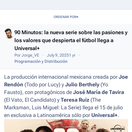
Entries in this blog
ORDENAR POR
90 Minutos: la nueva serie sobre las pasiones y
los valores que despierta el fútbol llega a
Universal+
Por
Jorge_VE
July 9, 2025
1 yr
Programación y Distribución
La producción internacional mexicana creada por
Joe
Rendón
(Todo por Lucy) y
Julio Berthely
(Yo
Fausto), con protagónicos de
José María de Tavira
(El Vato, El Candidato) y
Teresa Ruiz
(The
Marksman, Luis Miguel: La Serie) llega el 15 de julio
en exclusiva a Latinoamérica sólo por
Universal+
.