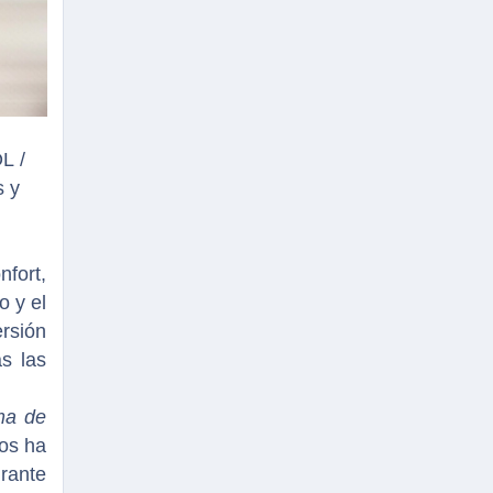
L /
s y
fort,
o y el
ersión
s las
ma de
bos ha
rante