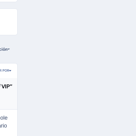
ción
R POR
 VIP”
cole
rio