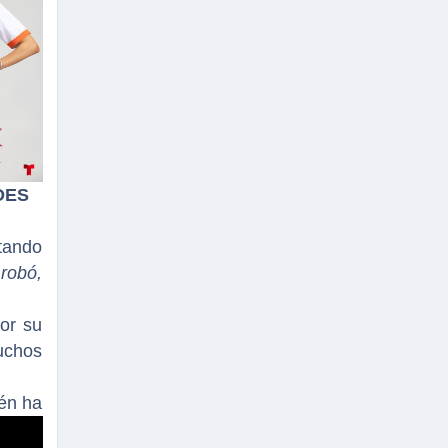
DES
etando
robó,
por su
uchos
ién ha