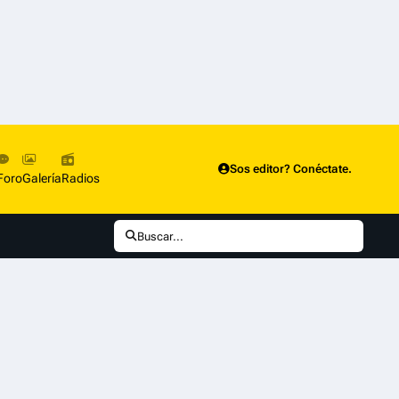
Sos editor? Conéctate.
Foro
Galería
Radios
Buscar...