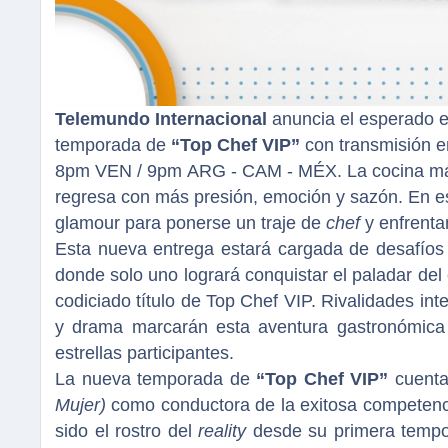
Telemundo Internacional
anuncia el esperado e
temporada de
“Top Chef VIP”
con transmisión e
8pm VEN / 9pm ARG - CAM - MÉX. La cocina más 
regresa con más presión, emoción y sazón. En es
glamour para ponerse un traje de
chef
y enfrenta
Esta nueva entrega estará cargada de desafíos
donde solo uno logrará conquistar el paladar del
codiciado título de Top Chef VIP. Rivalidades in
y drama marcarán esta aventura gastronómica 
estrellas participantes.
La nueva temporada de
“Top Chef VIP”
cuenta
Mujer)
como conductora de la exitosa competencia
sido el rostro del
reality
desde su primera tempor