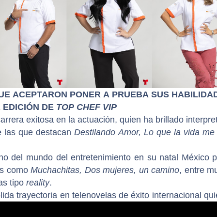
UE ACEPTARON PONER A PRUEBA SUS HABILIDA
 EDICIÓN DE
TOP CHEF VIP
rera exitosa en la actuación, quien ha brillado interpr
re las que destacan
Destilando Amor, Lo que la vida me 
ono del mundo del entretenimiento en su natal México 
as como
Muchachitas, Dos mujeres, un camino
, entre m
as tipo
reality
.
da trayectoria en telenovelas de éxito internacional qu
r, Cañaveral de Pasiones
, entre muchos otras.