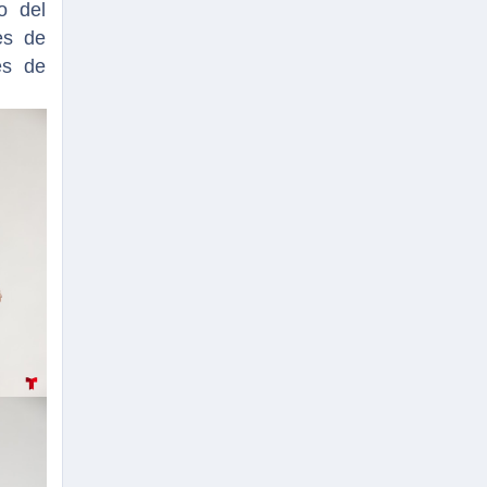
o del
es de
es de