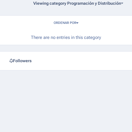
Viewing category Programación y Distribución
Entries in this blog
ORDENAR POR
There are no entries in this category
Followers