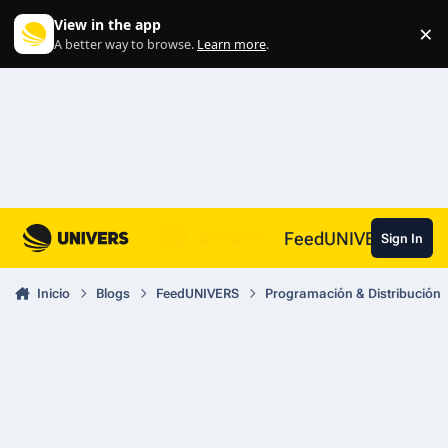
Skip to content
View in the app
×
Di
A better way to browse.
Learn more
.
FeedUNIVERS
Sign In
Inicio
Blogs
FeedUNIVERS
Programación & Distribución