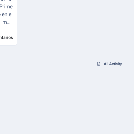
Prime
 en el
ue más
ntarios
All Activity