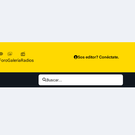
Sos editor? Conéctate.
Foro
Galería
Radios
Buscar...