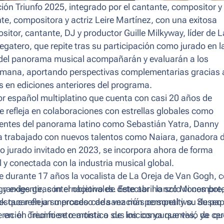
ión Triunfo 2025,
integrado por el cantante, compositor y
e, compositora y actriz Leire Martínez, con una exitosa
ositor, cantante, DJ y productor Guille Milkyway, líder de
L
 Regatero, que repite tras su participación como jurado en l
 del panorama musical acompañarán y evaluarán a los
semana, aportando perspectivas complementarias gracias 
as en ediciones anteriores del programa.
or español multiplatino que cuenta con casi 20 años de
se refleja en colaboraciones con estrellas globales como
erentes del panorama latino como Sebastián Yatra, Danny
a trabajado con nuevos talentos como Naiara, ganadora 
o jurado invitado en 2023, se incorpora ahora de forma
y conectada con la industria musical global.
ue durante 17 años la vocalista de
La Oreja de Van Gogh
, 
grandes giras internacionales. Este abril lanzó
y exigente, con el objetivo de detectar no solo voces pot
Mi nombre
ock que refleja su proceso de sanación personal y su deseo
estacar en un mercado cada vez más competitivo. Su pap
 en el crecimiento artístico de los concursantes, ya q
ración Triunfo
se remonta a sus inicios ya que vivió de ce