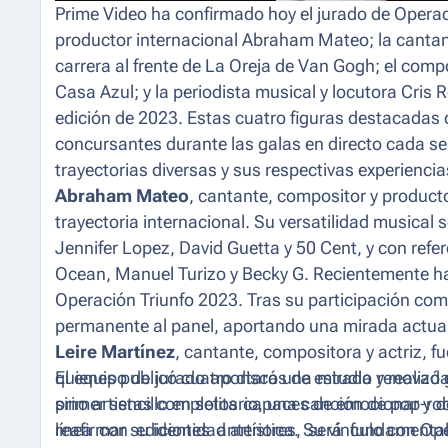
Prime Video ha confirmado hoy el jurado de
Operac
productor internacional Abraham Mateo; la cantant
carrera al frente de
La Oreja de Van Gogh
; el comp
Casa Azul
; y la periodista musical y locutora Cris
edición de 2023. Estas cuatro figuras destacadas
concursantes durante las galas en directo cada 
trayectorias diversas y sus respectivas experienci
Abraham Mateo
, cantante, compositor y product
trayectoria internacional. Su versatilidad musical 
Jennifer Lopez, David Guetta y 50 Cent, y con ref
Ocean, Manuel Turizo y Becky G. Recientemente h
Operación Triunfo 2023.
Tras su participación com
permanente al panel, aportando una mirada actual 
Leire Martínez
, cantante, compositora y actriz, f
quienes publicó cuatro discos de estudio y realizó 
El equipo de jurado aportará una mirada renovada 
primer sencillo en solitario, una canción de pop-r
sino artistas completos capaces de emocionar y d
reafirmar su identidad artística. Su vínculo con
línea con ediciones anteriores, será fundamental
Ope