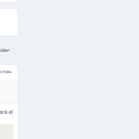
ción
R POR
ará el