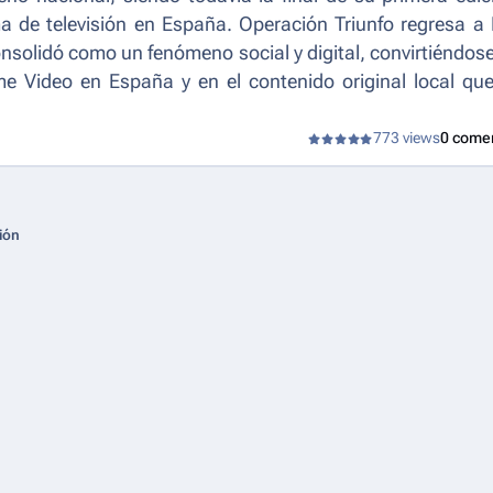
a de televisión en España.
Operación Triunfo
regresa a 
onsolidó como un fenómeno social y digital, convirtiéndose
ime Video en España y en el contenido original local q
iento del servicio en España.
773 views
0 come
ión