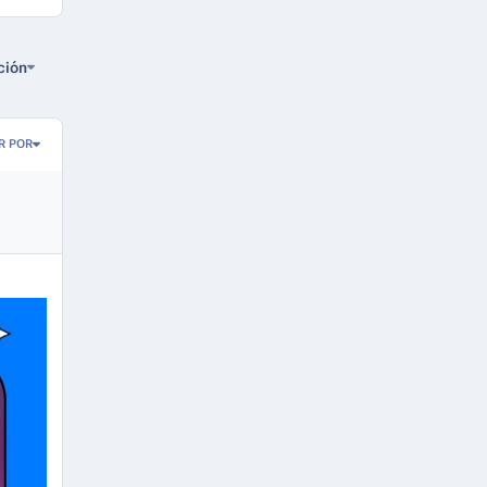
ción
R POR