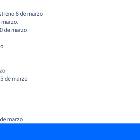
streno 8 de marzo
e marzo.
20 de marzo
zo
rzo
 15 de marzo
 de marzo
marzo