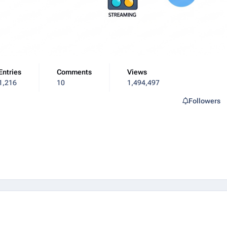
Entries
Comments
Views
1,216
10
1,494,497
Followers