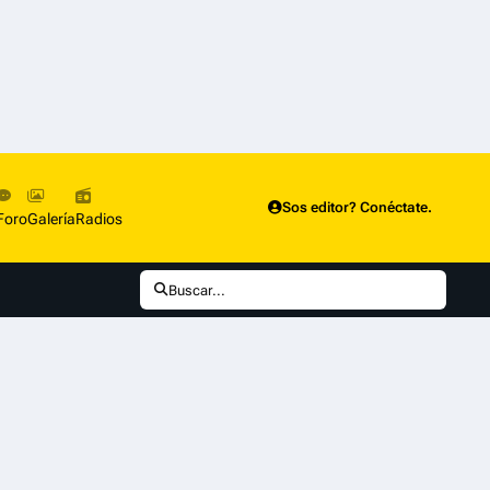
Sos editor? Conéctate.
Foro
Galería
Radios
Buscar...