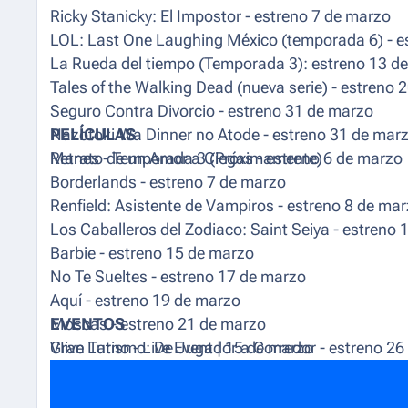
Ricky Stanicky: El Impostor - estreno 7 de marzo
LOL: Last One Laughing México (temporada 6) - e
La Rueda del tiempo (Temporada 3): estreno 13 d
Tales of the Walking Dead (nueva serie) - estreno 
Seguro Contra Divorcio - estreno 31 de marzo
Nazotoki Wa Dinner no Atode - estreno 31 de mar
PELÍCULAS
Manes - Temporada 3 (Próximamente)
Retrato de un Amor a Ciegas - estreno 6 de marzo
Borderlands - estreno 7 de marzo
Renfield: Asistente de Vampiros - estreno 8 de ma
Los Caballeros del Zodiaco: Saint Seiya - estreno
Barbie - estreno 15 de marzo
No Te Sueltes - estreno 17 de marzo
Aquí - estreno 19 de marzo
Moscas - estreno 21 de marzo
EVENTOS
Gran Turismo: De Jugador a Corredor - estreno 26
VIive Latno - Live Event | 15 de marzo
Holland - estreno 27 de marzo
Desconectados 2: Reconectados - estreno 28 de 