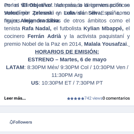
en los últimos años. Además, a la conversación se
Por el
‘El Objetivo’
han pasado
dirigentes políticos
suma, por primera en televisión en España, su
Volodímir Zelesnki
y
Lula da Silva
, así como
mujer,
figuras muy conocidas de otros ámbitos como el
Alejandra Silva
.
tenista
Rafa Nadal,
el futbolista
Kylian Mbappé,
el
cocinero
Ferrán Adrià
y la activista paquistaní y
premio Nobel de la Paz en 2014,
Malala Yousafzai
.
HORARIOS DE EMISIÓN:
ESTRENO – Martes, 6 de mayo
LATAM
: 8:30PM Méx/ 9:30PM Col / 10:30PM Ven /
11:30PM Arg
US
: 10:30PM ET / 7:30PM PT
Leer más...
742 views
0 comentarios
Followers