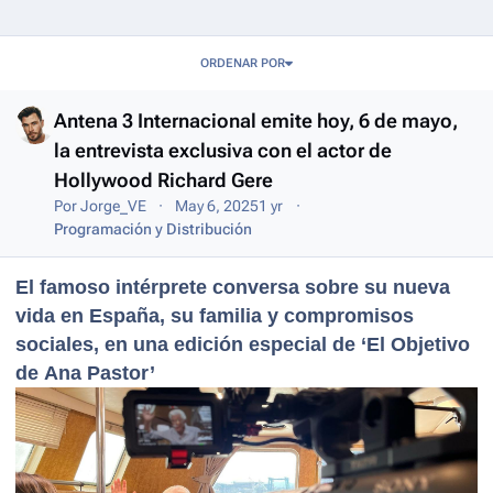
Entries in this blog
ORDENAR POR
Antena 3 Internacional emite hoy, 6 de mayo,
la entrevista exclusiva con el actor de
Hollywood Richard Gere
Por
Jorge_VE
May 6, 2025
1 yr
Programación y Distribución
El famoso intérprete conversa sobre su nueva
vida en España, su familia y compromisos
sociales, en una edición especial de ‘El Objetivo
de Ana Pastor’