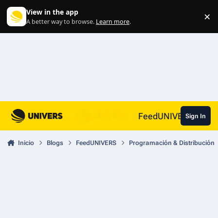
Skip to content
View in the app
×
Di
A better way to browse.
Learn more
.
FeedUNIVERS
Sign In
Inicio
Blogs
FeedUNIVERS
Programación & Distribución