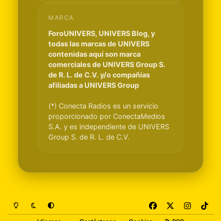
MARCA
ForoUNIVERS, UNIVERS Blog, y
todas las marcas de UNIVERS
contenidas aquí son marca
comerciales de UNIVERS Group S.
de R. L. de C.V. y/o compañías
afiliadas a UNIVERS Group
(*) Conecta Radios es un servicio
proporcionado por ConectaMedios
S.A. y es independiente de UNIVERS
Group S. de R. L. de C.V.
Light Mode
Dark Mode
System Preference
f
x
i
t
a
n
i