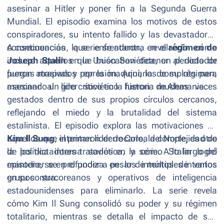
asesinar a Hitler y poner fin a la Segunda Guerra
Mundial. El episodio examina los motivos de estos
conspiradores, su intento fallido y las devastadoras
consecuencias que enfrentaron, revelando cómo
A continuación, la serie se adentra en el
régimen de
incluso aquellos que buscaban detener al dictador
Joseph Stalin
en la Unión Soviética, un periodo de
fueron atrapados por la maquinaria de su régimen,
purgas masivas y represión. Aquí, los complots para
marcando un giro crítico en la historia de Alemania.
asesinar al líder soviético fueron muchas veces
gestados dentro de sus propios círculos cercanos,
reflejando el miedo y la brutalidad del sistema
estalinista. El episodio explora las motivaciones de
aquellos que intentaron derrocarlo, la complejidad de
Kim Il Sung
, el primer líder de Corea del Norte, es otro
la política interna soviética, y cómo Stalin logró
de los dictadores tratados en la serie. A lo largo del
mantenerse en el poder a pesar de múltiples intentos
episodio, se profundiza en los intentos de varios
en su contra.
grupos surcoreanos y operativos de inteligencia
estadounidenses para eliminarlo. La serie revela
cómo Kim Il Sung consolidó su poder y su régimen
totalitario, mientras se detalla el impacto de sus