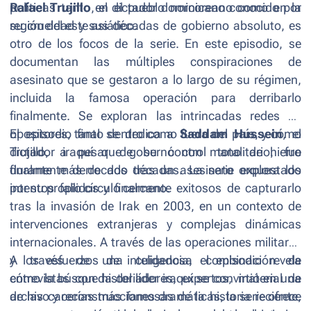
políticas tanto en el pueblo norcoreano como en la
Rafael Trujillo
, el dictador dominicano conocido por
región del este asiático.
su crueldad y sus décadas de gobierno absoluto, es
otro de los focos de la serie. En este episodio, se
documentan las múltiples conspiraciones de
asesinato que se gestaron a lo largo de su régimen,
incluida la famosa operación para derribarlo
finalmente. Se exploran las intrincadas redes de
opositores, tanto dentro como fuera del país, y cómo
El episodio final se dedica a
Saddam Hussein
, el
Trujillo, a pesar de su control totalitario, fue
dictador iraquí que gobernó con mano de hierro
finalmente derrocado tras un asesinato orquestado
durante más de dos décadas. La serie explora los
por su propio círculo cercano.
intentos fallidos y finalmente exitosos de capturarlo
tras la invasión de Irak en 2003, en un contexto de
intervenciones extranjeras y complejas dinámicas
internacionales. A través de las operaciones militares
y los esfuerzos de inteligencia, el episodio revela
A través de una cuidadosa combinación de
cómo la búsqueda del líder iraquí se convirtió en una
entrevistas con historiadores, expertos, material de
de las cacerías más famosas de la historia reciente,
archivo y reconstrucciones dramáticas, la serie ofrece