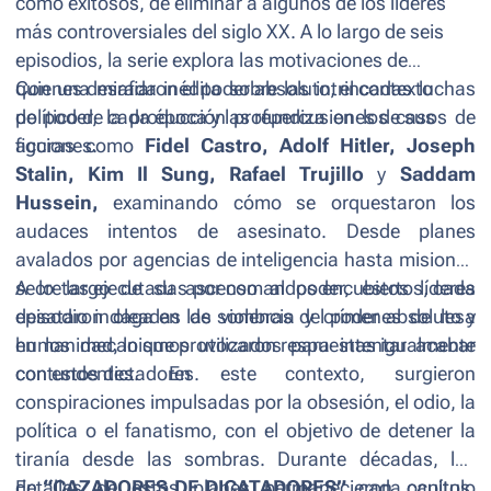
como exitosos, de eliminar a algunos de los líderes
más controversiales del siglo XX. A lo largo de seis
episodios, la serie explora las motivaciones de
quienes desafiaron el poder absoluto, el contexto
Con una mirada inédita sobre las intrincadas luchas
político de cada época y las repercusiones de sus
de poder, la producción profundiza en los casos de
acciones.
figuras como
Fidel Castro, Adolf Hitler, Joseph
Stalin, Kim Il Sung, Rafael Trujillo
y
Saddam
Hussein,
examinando cómo se orquestaron los
audaces intentos de asesinato. Desde planes
avalados por agencias de inteligencia hasta misiones
secretas ejecutadas por comandos encubiertos, cada
A lo largo de su ascenso al poder, estos líderes
episodio indaga en las sombras del poder absoluto y
desataron oleadas de violencia y crímenes de lesa
en los mecanismos utilizados para intentar acabar
humanidad, lo que provocaron respuestas igualmente
con estos dictadores.
contundentes. En este contexto, surgieron
conspiraciones impulsadas por la obsesión, el odio, la
política o el fanatismo, con el objetivo de detener la
tiranía desde las sombras. Durante décadas, los
detalles de estos planes permanecieron ocultos.
En
“CAZADORES DE DICATADORES”
, cada capítulo