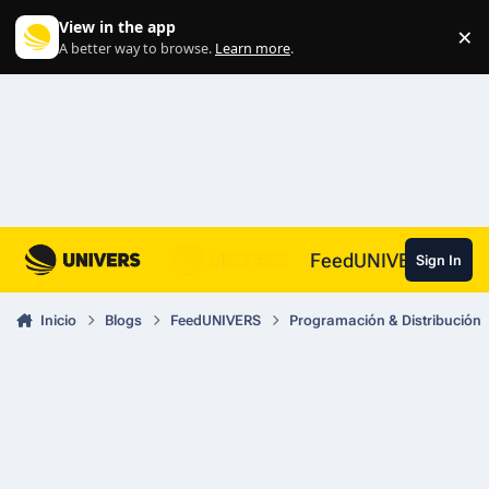
Skip to content
View in the app
×
Di
A better way to browse.
Learn more
.
FeedUNIVERS
Sign In
Inicio
Blogs
FeedUNIVERS
Programación & Distribución