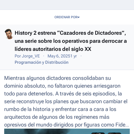
Entries in this blog
ORDENAR POR
History 2 estrena “Cazadores de Dictadores”,
una serie sobre los operativos para derrocar a
líderes autoritarios del siglo XX
Por
Jorge_VE
May 6, 2025
1 yr
Programación y Distribución
Mientras algunos dictadores consolidaban su
dominio absoluto, no faltaron quienes arriesgaron
todo para detenerlos. A través de seis episodios, la
serie reconstruye los planes que buscaron cambiar el
rumbo de la historia y enfrentar cara a cara a los
arquitectos de algunos de los regímenes más
opresivos del mundo dirigidos por figuras como Fidel
Castro, Adolf Hitler, Joseph Stalin, Kim Il Sung, Rafael