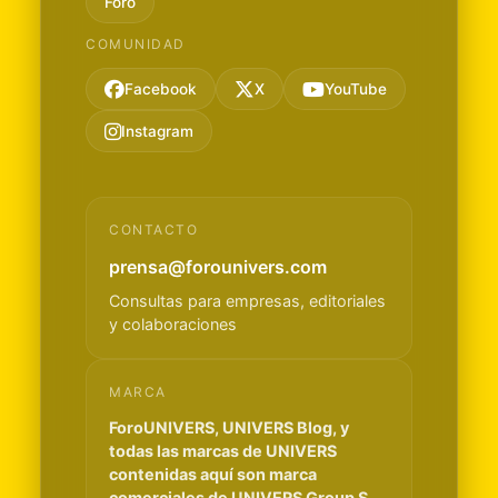
Foro
COMUNIDAD
Facebook
X
YouTube
Instagram
CONTACTO
prensa@forounivers.com
Consultas para empresas, editoriales
y colaboraciones
MARCA
ForoUNIVERS, UNIVERS Blog, y
todas las marcas de UNIVERS
contenidas aquí son marca
comerciales de UNIVERS Group S.