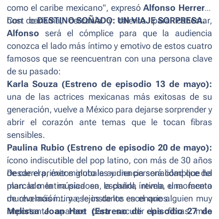
como el caribe mexicano", expresó
Alfonso Herrera
,
host de
Con carisma, cercanía y talento para conectar,
DESTINO SOÑADO: UN VIAJE SORPRESA.
Alfonso
será el cómplice para que la audiencia
conozca el lado más íntimo y emotivo de estos cuatro
famosos que se reencuentran con una persona clave
de su pasado:
Karla Souza (Estreno de episodio 13 de mayo):
una de las actrices mexicanas más exitosas de su
generación, vuelve a México para dejarse sorprender y
abrir el corazón ante temas que le tocan fibras
sensibles.
Paulina Rubio (Estreno de episodio 20 de mayo):
ícono indiscutible del pop latino, con más de 30 años
de carrera, éxitos globales y una personalidad que ha
Desde el primer minuto la audiencia será cómplice del
marcado la música en español, revela una faceta
plan: la mentira piadosa, la charla íntima, el momento
mucho más íntima, lejos de los escenarios.
de revelación... y ese instante en el que alguien muy
Melissa Joan Hart (Estreno de episodio 27 de
importante aparece para sacudir las fibras más