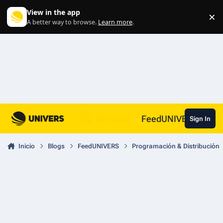
Skip to content
View in the app
×
Di
A better way to browse.
Learn more
.
FeedUNIVERS
Sign In
Inicio
Blogs
FeedUNIVERS
Programación & Distribución