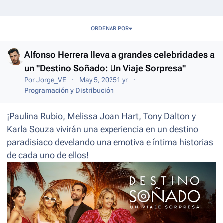
Entries in this blog
ORDENAR POR
Alfonso Herrera lleva a grandes celebridades a
un "Destino Soñado: Un Viaje Sorpresa"
Por
Jorge_VE
May 5, 2025
1 yr
Programación y Distribución
¡Paulina Rubio, Melissa Joan Hart, Tony Dalton y
Karla Souza vivirán una experiencia en un destino
paradisiaco develando una emotiva e íntima historias
de cada uno de ellos!