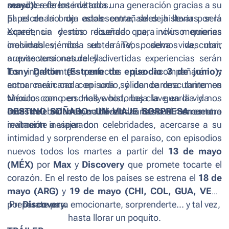
mayo):
sensibles de los invitados.
referente de toda una generación gracias a su
papel de la bruja adolescente, se deja llevar por la
El escenario de estas entrañables historias será
experiencia y nos recuerda que, incluso quienes
Xcaret, un destino diseñado para vivir memorias
crecimos viéndola en la TV, podemos descubrir
inolvidables; ríos subterráneos, selva viva, mar,
nuevas versiones de ella.
arquitectura natural y divertidas experiencias serán
Tony Dalton (Estreno de episodio 3 de junio):
los ingredientes perfectos que acompañarán y
actor mexicano con una sólida carrera tanto en
enmarcarán cada episodio, y donde descubriremos
México como en Hollywood, baja la guardia y nos
vínculos con personas e historias clave en la vida de
muestra su vulnerabilidad ante un encuentro
estas celebridades, no develadas hasta el momento.
DESTINO SOÑADO: UN VIAJE SORPRESA
es una
realmente inesperado.
invitación a viajar con celebridades, acercarse a su
intimidad y sorprenderse en el paraíso, con episodios
nuevos todos los martes a partir del
13 de mayo
(MÉX)
por
Max
y
Discovery
que promete tocarte el
corazón. En el resto de los países se estrena el
18 de
mayo (ARG)
y
19 de mayo (CHI, COL, GUA, VEN)
por
Prepárate para emocionarte, sorprenderte... y tal vez,
Discovery.
hasta llorar un poquito.