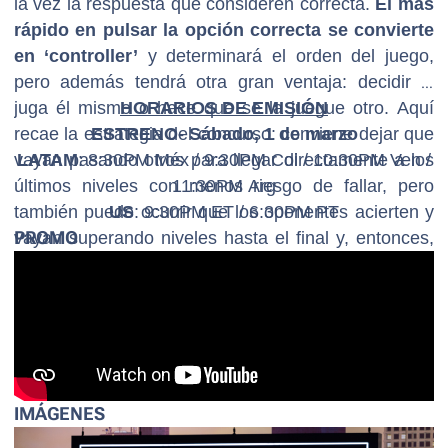
la vez la respuesta que consideren correcta.
El más
rápido en pulsar la opción correcta se convierte
en ‘controller’
y determinará el orden del juego,
pero además tendrá otra gran ventaja: decidir si
juga él mismo o hace que se la juegue otro. Aquí
HORARIOS DE EMISIÓN
recae la estrategia del concurso: conviene dejar que
ESTRENO- Sábado, 1 de marzo
vayan pasando otros para llegar directamente a los
LATAM
: 8:30PM Méx / 9:30PM Col / 10:30PM Ven /
últimos niveles con menos riesgo de fallar, pero
11:30PM Arg
también puede ocurrir que los oponentes acierten y
US
: 9:30PM ET / 6:30PM PT
vayan superando niveles hasta el final y, entonces,
PROMO
el ‘controller’ nunca juegue.
IMÁGENES