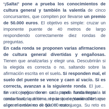
‘¡Salta!’ pone a prueba los conocimientos de
cultura general y también la valentía
de cinco
concursantes, que compiten por llevarse
un premio
de 50.000 euros
. El objetivo es simple: cruzar un
imponente puente de 40 metros de largo
respondiendo correctamente diez rondas de
preguntas.
En cada ronda se proponen varias afirmaciones
de cultura general divertidas y engañosas.
Tienen que analizarlas y elegir una. Descubrirán si
la elegida es correcta o no, saltando sobre la
afirmación escrita en el suelo
. Si responden mal, el
suelo del puente se vence y caen al vacío. Si es
correcta, avanzan a la siguiente ronda
. El juego
se va complicando en cada ronda hasta llegar a la
En el juego tiene un papel fundamental el
ronda final, la décima, en la que optarán a llevarse
concursante que tiene el puesto de
‘controller’
,
que
al premio máximo de 50.000 euros.
elige el orden en el que el resto juega. Su reto es