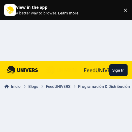
Skip to content
View in the app
×
Di
A better way to browse.
Learn more
.
FeedUNIVERS
Sign In
Inicio
Blogs
FeedUNIVERS
Programación & Distribución