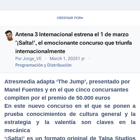
Entries in this blog
ORDENAR POR
Antena 3 Internacional estrena el 1 de marzo
‘¡Salta!’, el emocionante concurso que triunfa
internacionalmente
Por
Jorge_VE
March 1, 2025
1 yr
Programación y Distribución
Atresmedia adapta ‘The Jump’, presentado por
Manel Fuentes y en el que cinco concursantes
compiten por el premio de 50.000 euros
En este nuevo concurso en el que se ponen a
prueba conocimientos de cultura general y la
estrategia y la valentía son claves en la
mecánica
‘¡Salta!’ es un formato original de Talpa Studios