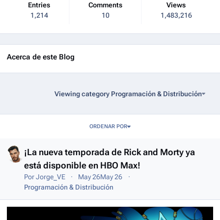
Entries
Comments
Views
1,214
10
1,483,216
Acerca de este Blog
Viewing category Programación & Distribución
Entries in this blog
ORDENAR POR
¡La nueva temporada de Rick and Morty ya
está disponible en HBO Max!
Por
Jorge_VE
May 26
May 26
Programación & Distribución