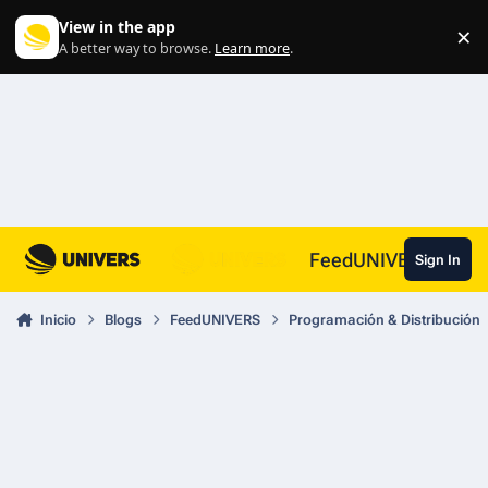
Skip to content
View in the app
×
Di
A better way to browse.
Learn more
.
FeedUNIVERS
Sign In
Inicio
Blogs
FeedUNIVERS
Programación & Distribución