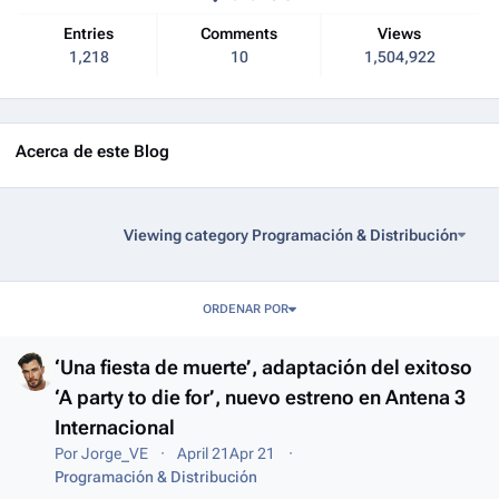
Entries
Comments
Views
1,218
10
1,504,922
Acerca de este Blog
Viewing category Programación & Distribución
Entries in this blog
ORDENAR POR
‘Una fiesta de muerte’, adaptación del exitoso
‘A party to die for’, nuevo estreno en Antena 3
Internacional
Por
Jorge_VE
April 21
Apr 21
Programación & Distribución