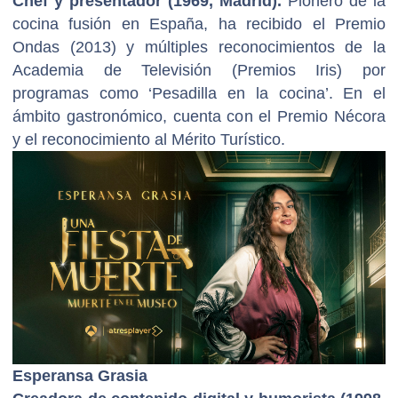
Chef y presentador (1969, Madrid).
Pionero de la
cocina fusión en España, ha recibido el Premio
Ondas (2013) y múltiples reconocimientos de la
Academia de Televisión (Premios Iris) por
programas como ‘Pesadilla en la cocina’. En el
ámbito gastronómico, cuenta con el Premio Nécora
y el reconocimiento al Mérito Turístico.
Esperansa Grasia