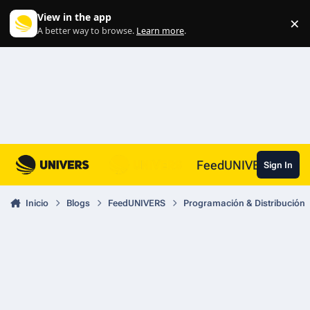
Skip to content
View in the app
×
Di
A better way to browse.
Learn more
.
FeedUNIVERS
Sign In
Inicio
Blogs
FeedUNIVERS
Programación & Distribución