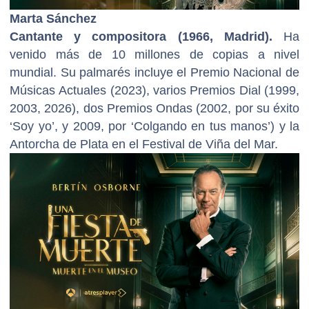
Marta Sánchez
Cantante y compositora (1966, Madrid).
Ha
venido más de 10 millones de copias a nivel
mundial. Su palmarés incluye el Premio Nacional de
Músicas Actuales (2023), varios Premios Dial (1999,
2003, 2026), dos Premios Ondas (2002, por su éxito
‘Soy yo’, y 2009, por ‘Colgando en tus manos’) y la
Antorcha de Plata en el Festival de Viña del Mar.