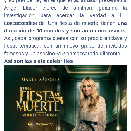
y sorprendente, en el que el aclamado presentador
Àngel Llàcer ejerce de anfitrión, guiando la
investigación para acercar la verdad a los
concursantes.
Los episodios de ‘Una fiesta de muerte’ tienen
una
duración de 90 minutos y son auto conclusivos
.
Así, cada programa cuenta con su propio enclave y
fiesta temática, con un nuevo grupo de invitados
famosos y un asesino VIP enmascarado diferente.
Así son las siete celebrities