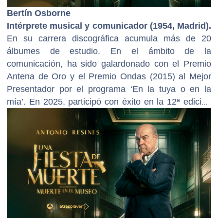
Bertín Osborne
Intérprete musical y comunicador (1954, Madrid).
En su carrera discográfica acumula más de 20
álbumes de estudio. En el ámbito de la
comunicación, ha sido galardonado con el Premio
Antena de Oro y el Premio Ondas (2015) al Mejor
Presentador por el programa ‘En la tuya o en la
mía’. En 2025, participó con éxito en la 12ª edición
de ‘Tu cara me suena’.