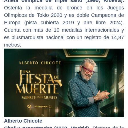
Atleta olímpica de triple salto
(
1995, Ribeira).
Ostenta la medalla de bronce en los Juegos
Olímpicos de Tokio 2020 y es doble Campeona de
Europa (pista cubierta 2019 y aire libre 2024).
Cuenta con más de 10 medallas internacionales y
es plusmarquista nacional con un registro de 14,87
metros.
Alberto Chicote