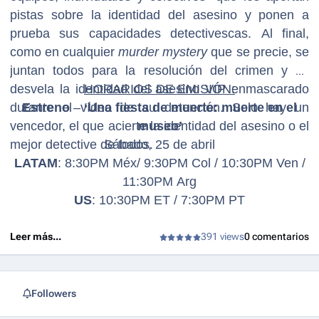
pistas sobre la identidad del asesino y ponen a
prueba sus capacidades detectivescas. Al final,
como en cualquier
murder mystery
que se precie, se
juntan todos para la resolución del crimen y se
desvela la identidad del asesino VIP enmascarado
HORARIOS DE EMISIÓN:
durante el vídeo de su detención. Solo hay un
Estreno
–
‘Una fiesta de muerte: muerte en el
vencedor, el que acierte la identidad del asesino o el
museo’
mejor detective de todos.
Sábado, 25 de abril
LATAM
: 8:30PM Méx/ 9:30PM Col / 10:30PM Ven /
11:30PM Arg
US
: 10:30PM ET / 7:30PM PT
Leer más...
391 views
0 comentarios
Followers