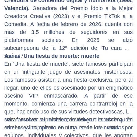
Creadora de contenido digital y humorista (1998,
Valencia).
Ganadora del Premio Ídolo a la Mejor
Creadora Creativa (2023) y el Premio TikTok a la
Comedia. A fecha de febrero de 2026, cuenta con
más de 3,5 millones de seguidores en sus
plataformas sociales. En 2025 se alzó
subcampeona de la 12ª edición de ‘Tu cara me
suena’.
Así es ‘Una fiesta de muerte: muerte
En ‘Una fiesta de muerte’, siete famosos participan
en un intrigante juego de asesinatos misteriosos.
Los famosos asisten a una fiesta exclusiva, pero al
llegar, uno de ellos es asesinado por un enigmático
asesino VIP enmascarado. A partir de ese
momento, comienza una carrera contrarreloj en la
que, haciendo uso de sus virtudes detectivescas, los
seis famosos supervivientes deben descubrir quién
Para resolver el misterio, investigan la escena del
es el asesino, que no es ninguno de los invitados.
crimen y compiten en una serie de retos -por
equipos, individuales y colectivos- que les aportan