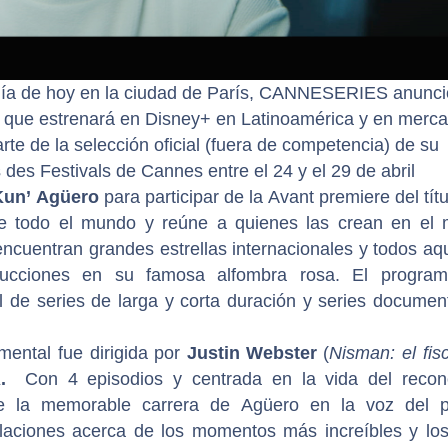
día de hoy en la ciudad de París, CANNESERIES anunci
l que estrenará en Disney+ en Latinoamérica y en merc
rte de la selección oficial (fuera de competencia) de su
 des Festivals de Cannes entre el 24 y el 29 de abril
Kun’ Agüero
para participar de la Avant premiere del títu
todo el mundo y reúne a quienes las crean en el m
cuentran grandes estrellas internacionales y todos aq
ucciones en su famosa alfombra rosa. El progra
de series de larga y corta duración y series document
ental fue dirigida por
Justin Webster
(
Nisman: el fisc
A.
Con 4 episodios y centrada en la vida del recon
e la memorable carrera de Agüero en la voz del p
velaciones acerca de los momentos más increíbles y lo