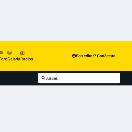
Sos editor? Conéctate.
Foro
Galería
Radios
Buscar...