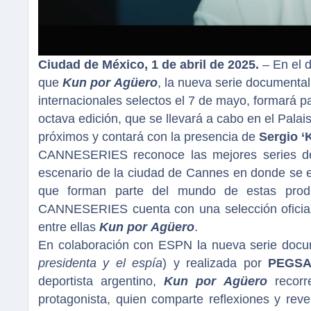
Ciudad de México, 1 de abril de 2025.
– En el 
que
Kun por Agüero
, la nueva serie documenta
internacionales selectos el 7 de mayo, formará pa
octava edición, que se llevará a cabo en el Palais
próximos y contará con la presencia de
Sergio ‘
CANNESERIES reconoce las mejores series de 
escenario de la ciudad de Cannes en donde se en
que forman parte del mundo de estas prod
CANNESERIES cuenta con una selección oficial 
entre ellas
Kun por Agüero
.
En colaboración con ESPN la nueva serie docum
presidenta y el espía
) y realizada por
PEGS
deportista argentino,
Kun por Agüero
recorr
protagonista, quien comparte reflexiones y re