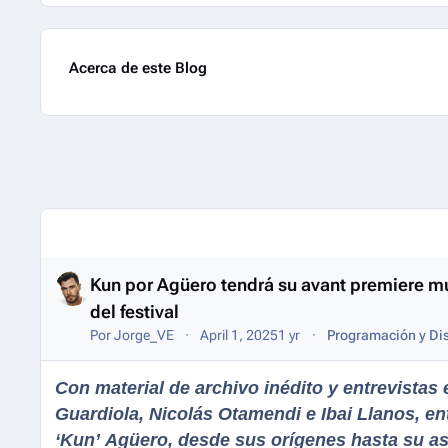
Acerca de este Blog
Entries in this blog
Kun por Agüero tendrá su avant premiere m
del festival
Por
Jorge_VE
April 1, 2025
1 yr
Programación y Dis
Con material de archivo inédito y entrevistas
Guardiola, Nicolás Otamendi e Ibai Llanos, ent
‘Kun’ Agüero, desde sus orígenes hasta su as