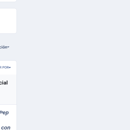
ción
R POR
cial
 Pep
n con