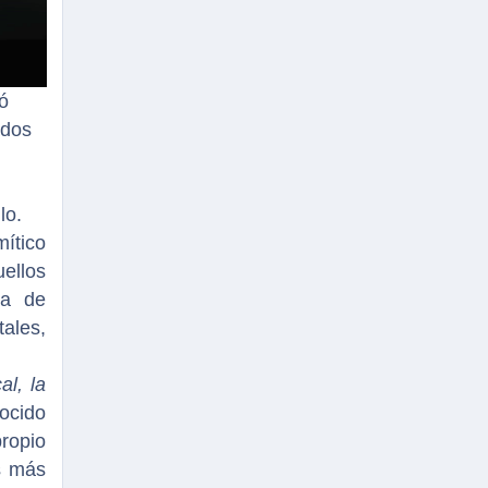
ó
ados
lo.
ítico
uellos
ma de
ales,
al, la
ocido
ropio
s más